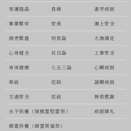
家運隆晶
良縁
進学成就
事業繁栄
安産
海上安全
商売繁盛
初宮詣
大漁満足
心身健全
百日詣
工事安全
身体健康
七五三詣
心願成就
車祓
厄除
諸願成就
交通安全
厄祓
神恩感謝
水子供養（瑞稚霊慰霊祭）
成就御礼
御霊供養（御霊冥福祭）