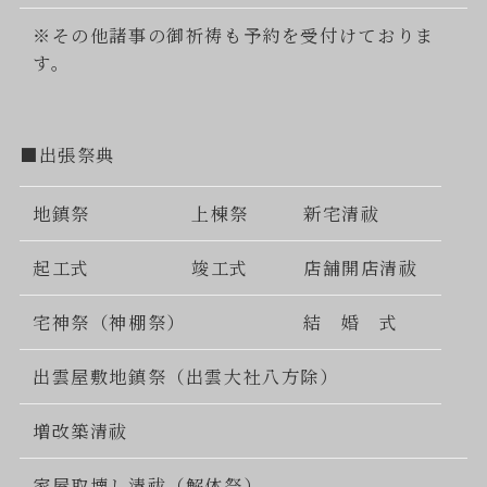
※その他諸事の御祈祷も予約を受付けておりま
す。
■出張祭典
地鎮祭
上棟祭
新宅清祓
起工式
竣工式
店舗開店清祓
宅神祭（神棚祭）
結 婚 式
出雲屋敷地鎮祭（出雲大社八方除）
増改築清祓
家屋取壊し清祓（解体祭）