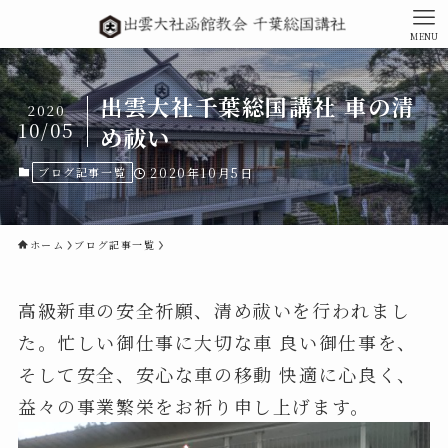
MENU
出雲大社千葉総国講社 車の清
2020
10/05
め祓い
ブログ記事一覧
2020年10月5日
ホーム
ブログ記事一覧
高級新車の安全祈願、清め祓いを行われまし
た。忙しい御仕事に大切な車 良い御仕事を、
そして安全、安心な車の移動 快適に心良く、
益々の事業繁栄をお祈り申し上げます。