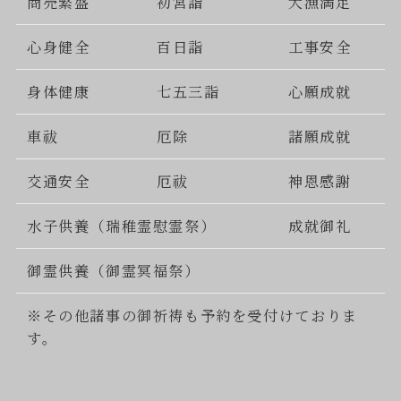
商売繁盛
初宮詣
大漁満足
心身健全
百日詣
工事安全
身体健康
七五三詣
心願成就
車祓
厄除
諸願成就
交通安全
厄祓
神恩感謝
水子供養（瑞稚霊慰霊祭）
成就御礼
御霊供養（御霊冥福祭）
※その他諸事の御祈祷も予約を受付けておりま
す。