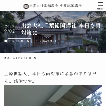
MENU
出雲大社千葉総国講社 本日も雨
2020
9/02
対策に
ブログ記事一覧
2020年9月2日
ホーム
ブログ記事一覧
上原世話人、本日も雨対策に余念がありませ
ん。感謝です。