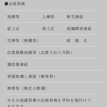
■出張祭典
地鎮祭
上棟祭
新宅清祓
起工式
竣工式
店舗開店清祓
宅神祭（神棚祭）
結 婚 式
出雲屋敷地鎮祭（出雲大社八方除）
増改築清祓
家屋取壊し清祓（解体祭）
神葬祭（神式の葬儀）
※その他諸祭事の出張祭典も予約を受付けて
おります。