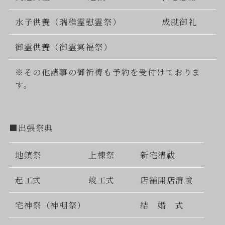
水子供養（瑞稚霊慰霊祭）
成就御礼
御霊供養（御霊冥福祭）
※その他諸事の御祈祷も予約を受付けておりま
す。
■出張祭典
地鎮祭
上棟祭
新宅清祓
起工式
竣工式
店舗開店清祓
宅神祭（神棚祭）
結 婚 式