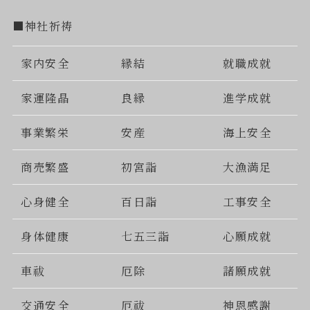
■神社祈祷
家内安全
縁結
就職成就
家運隆晶
良縁
進学成就
事業繁栄
安産
海上安全
商売繁盛
初宮詣
大漁満足
心身健全
百日詣
工事安全
身体健康
七五三詣
心願成就
車祓
厄除
諸願成就
交通安全
厄祓
神恩感謝