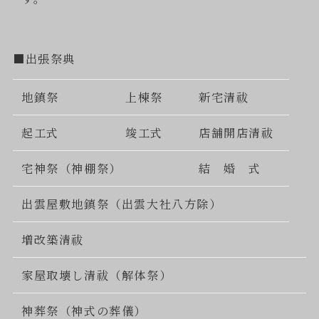
■出張祭典
地鎮祭
上棟祭
新宅清祓
起工式
竣工式
店舗開店清祓
宅神祭（神棚祭）
結 婚 式
出雲屋敷地鎮祭（出雲大社八方除）
増改築清祓
家屋取壊し清祓（解体祭）
神葬祭（神式の葬儀）