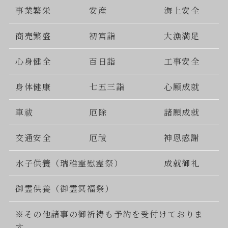
事業繁栄
安産
海上安全
商売繁盛
初宮詣
大漁満足
心身健全
百日詣
工事安全
身体健康
七五三詣
心願成就
車祓
厄除
諸願成就
交通安全
厄祓
神恩感謝
水子供養（瑞稚霊慰霊祭）
成就御礼
御霊供養（御霊冥福祭）
※その他諸事の御祈祷も予約を受付けておりま
す。