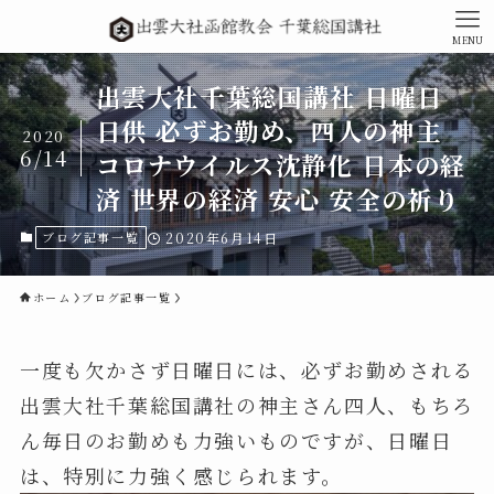
MENU
出雲大社千葉総国講社 日曜日
日供 必ずお勤め、四人の神主
2020
6/14
コロナウイルス沈静化 日本の経
済 世界の経済 安心 安全の祈り
ブログ記事一覧
2020年6月14日
ホーム
ブログ記事一覧
一度も欠かさず日曜日には、必ずお勤めされる
出雲大社千葉総国講社の神主さん四人、もちろ
ん毎日のお勤めも力強いものですが、日曜日
は、特別に力強く感じられます。