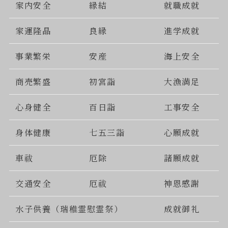
家内安全
縁結
就職成就
家運隆晶
良縁
進学成就
事業繁栄
安産
海上安全
商売繁盛
初宮詣
大漁満足
心身健全
百日詣
工事安全
身体健康
七五三詣
心願成就
車祓
厄除
諸願成就
交通安全
厄祓
神恩感謝
水子供養（瑞稚霊慰霊祭）
成就御礼