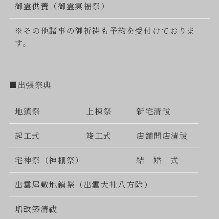
御霊供養（御霊冥福祭）
※その他諸事の御祈祷も予約を受付けておりま
す。
■出張祭典
地鎮祭
上棟祭
新宅清祓
起工式
竣工式
店舗開店清祓
宅神祭（神棚祭）
結 婚 式
出雲屋敷地鎮祭（出雲大社八方除）
増改築清祓