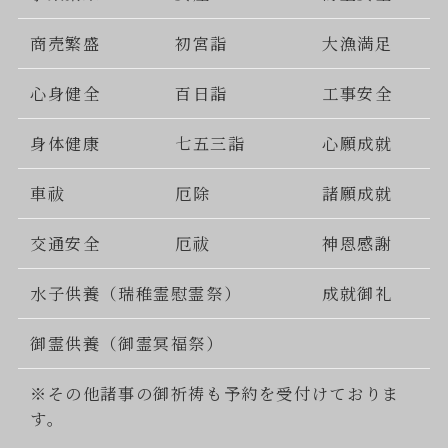
商売繁盛
初宮詣
大漁満足
心身健全
百日詣
工事安全
身体健康
七五三詣
心願成就
車祓
厄除
諸願成就
交通安全
厄祓
神恩感謝
水子供養（瑞稚霊慰霊祭）
成就御礼
御霊供養（御霊冥福祭）
※その他諸事の御祈祷も予約を受付けておりま
す。