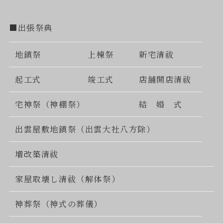
■出張祭典
地鎮祭
上棟祭
新宅清祓
起工式
竣工式
店舗開店清祓
宅神祭（神棚祭）
結 婚 式
出雲屋敷地鎮祭（出雲大社八方除）
増改築清祓
家屋取壊し清祓（解体祭）
神葬祭（神式の葬儀）