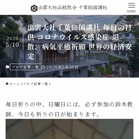
MENU
出雲大社千葉総国講社 毎日の日
供 コロナウイルス感染症 退
2020
5/10
散、病気平癒祈願 世界の経済安
定
ブログ記事一覧
2020年5月10日
ホーム
ブログ記事一覧
毎日祈りの中、日曜日には、必ず参加の鈴木教
師、今日も祈りの日が始まります。