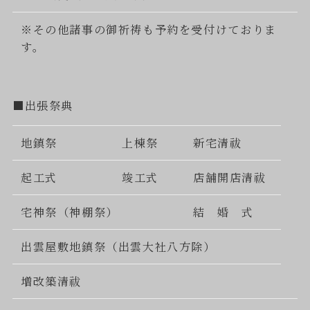
※その他諸事の御祈祷も予約を受付けておりま
す。
■出張祭典
地鎮祭
上棟祭
新宅清祓
起工式
竣工式
店舗開店清祓
宅神祭（神棚祭）
結 婚 式
出雲屋敷地鎮祭（出雲大社八方除）
増改築清祓