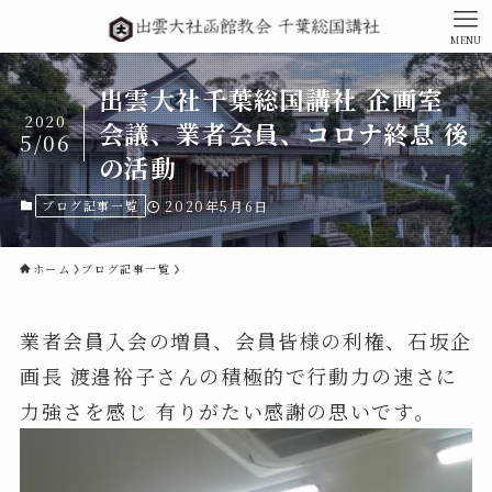
MENU
出雲大社千葉総国講社 企画室
2020
会議、業者会員、コロナ終息 後
5/06
の活動
ブログ記事一覧
2020年5月6日
ホーム
ブログ記事一覧
業者会員入会の増員、会員皆様の利権、石坂企
画長 渡邉裕子さんの積極的で行動力の速さに
力強さを感じ 有りがたい感謝の思いです。