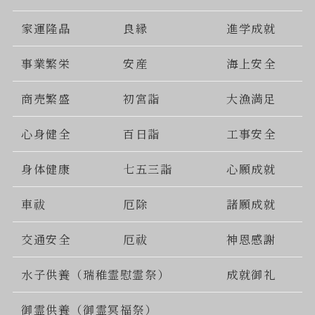
家運隆晶
良縁
進学成就
事業繁栄
安産
海上安全
商売繁盛
初宮詣
大漁満足
心身健全
百日詣
工事安全
身体健康
七五三詣
心願成就
車祓
厄除
諸願成就
交通安全
厄祓
神恩感謝
水子供養（瑞稚霊慰霊祭）
成就御礼
御霊供養（御霊冥福祭）