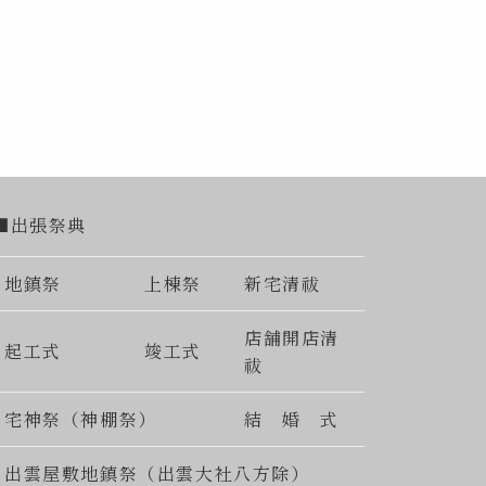
■出張祭典
地鎮祭
上棟祭
新宅清祓
店舗開店清
起工式
竣工式
祓
宅神祭（神棚祭）
結 婚 式
出雲屋敷地鎮祭（出雲大社八方除）