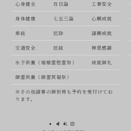
心身健全
百日詣
工事安全
身体健康
七五三詣
心願成就
車祓
厄除
諸願成就
交通安全
厄祓
神恩感謝
水子供養（瑞稚霊慰霊祭）
成就御礼
御霊供養（御霊冥福祭）
※その他諸事の御祈祷も予約を受付けてお
ります。