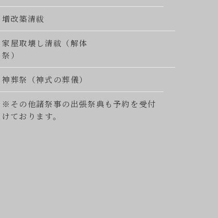
増改築清祓
家屋取壊し清祓（解体
祭）
神葬祭（神式の葬儀）
※その他諸祭事の出張祭典も予約を受付
けております。