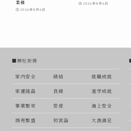
業様
2026年8月6日
2026年8月6日
■神社祈祷
家内安全
縁結
就職成就
家運隆晶
良縁
進学成就
事業繁栄
安産
海上安全
商売繁盛
初宮詣
大漁満足