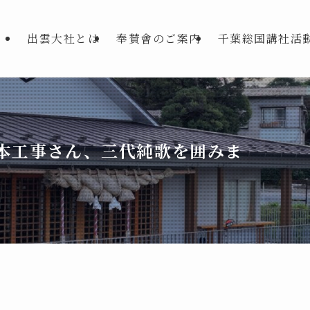
出雲大社とは
奉賛會のご案内
千葉総国講社活
仲本工事さん、三代純歌を囲みま