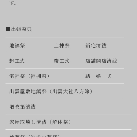
す。
■出張祭典
地鎮祭
上棟祭
新宅清祓
起工式
竣工式
店舗開店清祓
宅神祭（神棚祭）
結 婚 式
出雲屋敷地鎮祭（出雲大社八方除）
増改築清祓
家屋取壊し清祓（解体祭）
神葬祭（神式の葬儀）