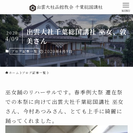
MENU
出雲大社千葉総国講社 巫女、敦
2020
4/09
美さん
ブログ記事一覧
2020年4月9日
ホーム
ブログ記事一覧
巫女踊のリハーサルです。春季例大祭 遷在祭
での本祭に向けて出雲大社千葉総国講社 巫女
さん、今村あつみさん、とても上手に綺麗に
踊ってくれました。