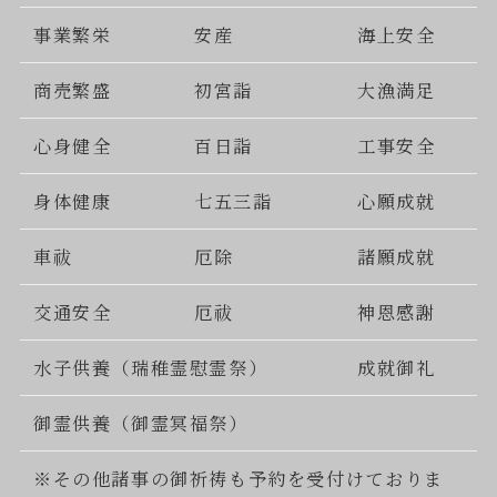
事業繁栄
安産
海上安全
商売繁盛
初宮詣
大漁満足
心身健全
百日詣
工事安全
身体健康
七五三詣
心願成就
車祓
厄除
諸願成就
交通安全
厄祓
神恩感謝
水子供養（瑞稚霊慰霊祭）
成就御礼
御霊供養（御霊冥福祭）
※その他諸事の御祈祷も予約を受付けておりま