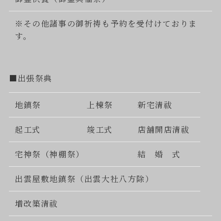
※その他諸事の御祈祷も予約を受付けておりま
す。
■出張祭典
地鎮祭
上棟祭
新宅清祓
起工式
竣工式
店舗開店清祓
宅神祭（神棚祭）
結 婚 式
出雲屋敷地鎮祭（出雲大社八方除）
増改築清祓