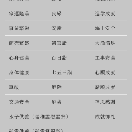
家運隆晶
良縁
進学成就
事業繁栄
安産
海上安全
商売繁盛
初宮詣
大漁満足
心身健全
百日詣
工事安全
身体健康
七五三詣
心願成就
車祓
厄除
諸願成就
交通安全
厄祓
神恩感謝
水子供養（瑞稚霊慰霊祭）
成就御礼
御霊供養（御霊冥福祭）