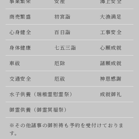
事業繁栄
安産
海上安全
商売繁盛
初宮詣
大漁満足
心身健全
百日詣
工事安全
身体健康
七五三詣
心願成就
車祓
厄除
諸願成就
交通安全
厄祓
神恩感謝
水子供養（瑞稚霊慰霊祭）
成就御礼
御霊供養（御霊冥福祭）
※その他諸事の御祈祷も予約を受付けておりま
す。