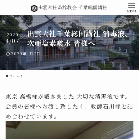
MENU
出雲大社千葉総国講社 消毒液、
2020
4/07
次亜塩素酸水 皆様へ
2020年4月7日
ホーム
東京 高橋様が戴きました 大切な消毒液です。
会員の皆様へお渡し致したく、教師石川様と詰
め合わせています。