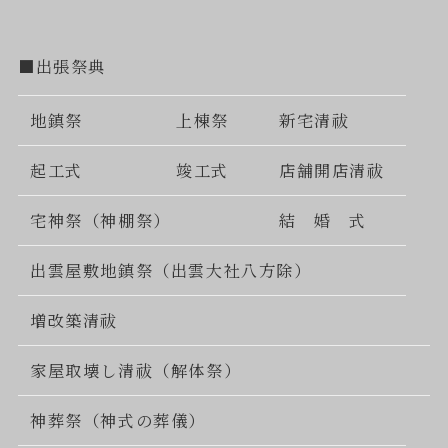
■出張祭典
地鎮祭
上棟祭
新宅清祓
起工式
竣工式
店舗開店清祓
宅神祭（神棚祭）
結 婚 式
出雲屋敷地鎮祭（出雲大社八方除）
増改築清祓
家屋取壊し清祓（解体祭）
神葬祭（神式の葬儀）