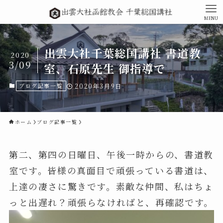
MENU
出雲大社千葉総国講社 書道教
2020
3/09
室、石原先生 御指導で
ブログ記事一覧
2020年3月9日
ホーム
ブログ記事一覧
第二、第四の日曜日、午後一時からの、書道教
室です。皆様の真面目で頑張っている書道は、
上達の凄さに驚きです。素敵な仲間、私はちょ
っと出遅れ？頑張らなければと、再確認です。