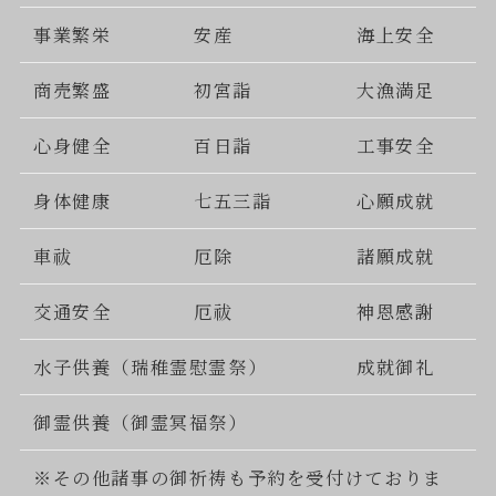
事業繁栄
安産
海上安全
商売繁盛
初宮詣
大漁満足
心身健全
百日詣
工事安全
身体健康
七五三詣
心願成就
車祓
厄除
諸願成就
交通安全
厄祓
神恩感謝
水子供養（瑞稚霊慰霊祭）
成就御礼
御霊供養（御霊冥福祭）
※その他諸事の御祈祷も予約を受付けておりま