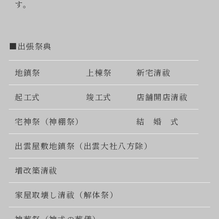
す。
■出張祭典
地鎮祭
上棟祭
新宅清祓
起工式
竣工式
店舗開店清祓
宅神祭（神棚祭）
結 婚 式
出雲屋敷地鎮祭（出雲大社八方除）
増改築清祓
家屋取壊し清祓（解体祭）
神葬祭（神式の葬儀）