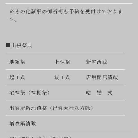
※その他諸事の御祈祷も予約を受付けておりま
す。
■出張祭典
地鎮祭
上棟祭
新宅清祓
起工式
竣工式
店舗開店清祓
宅神祭（神棚祭）
結 婚 式
出雲屋敷地鎮祭（出雲大社八方除）
増改築清祓