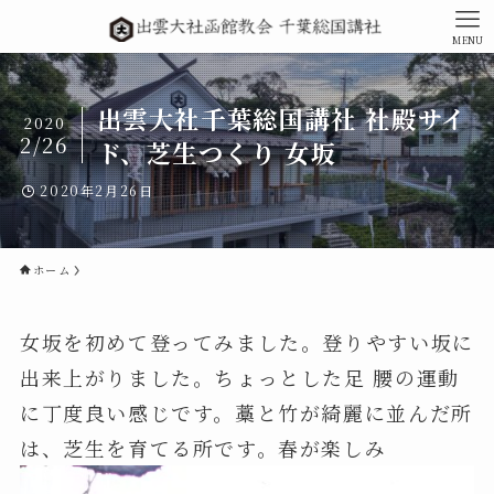
MENU
出雲大社千葉総国講社 社殿サイ
2020
2/26
ド、芝生つくり 女坂
2020年2月26日
ホーム
女坂を初めて登ってみました。登りやすい坂に
出来上がりました。ちょっとした足 腰の運動
に丁度良い感じです。藁と竹が綺麗に並んだ所
は、芝生を育てる所です。春が楽しみ