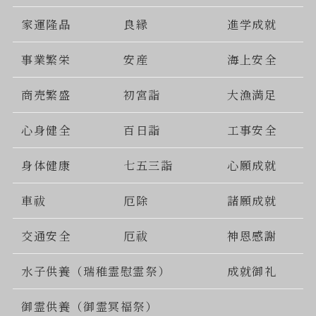
家運隆晶
良縁
進学成就
事業繁栄
安産
海上安全
商売繁盛
初宮詣
大漁満足
心身健全
百日詣
工事安全
身体健康
七五三詣
心願成就
車祓
厄除
諸願成就
交通安全
厄祓
神恩感謝
水子供養（瑞稚霊慰霊祭）
成就御礼
御霊供養（御霊冥福祭）