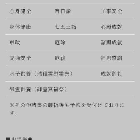
心身健全
百日詣
工事安全
身体健康
七五三詣
心願成就
車祓
厄除
諸願成就
交通安全
厄祓
神恩感謝
水子供養（瑞稚霊慰霊祭）
成就御礼
御霊供養（御霊冥福祭）
※その他諸事の御祈祷も予約を受付けておりま
す。
■出張祭典