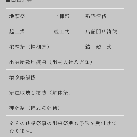
地鎮祭
上棟祭
新宅清祓
起工式
竣工式
店舗開店清祓
宅神祭（神棚祭）
結 婚 式
出雲屋敷地鎮祭（出雲大社八方除）
増改築清祓
家屋取壊し清祓（解体祭）
神葬祭（神式の葬儀）
※その他諸祭事の出張祭典も予約を受付けて
おります。