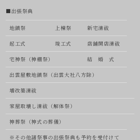
■出張祭典
地鎮祭
上棟祭
新宅清祓
起工式
竣工式
店舗開店清祓
宅神祭（神棚祭）
結 婚 式
出雲屋敷地鎮祭（出雲大社八方除）
増改築清祓
家屋取壊し清祓（解体祭）
神葬祭（神式の葬儀）
※その他諸祭事の出張祭典も予約を受付けて