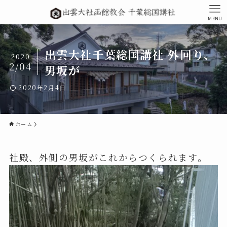
MENU
出雲大社千葉総国講社 外回り、
2020
2/04
男坂が
2020年2月4日
ホーム
社殿、外側の男坂がこれからつくられます。