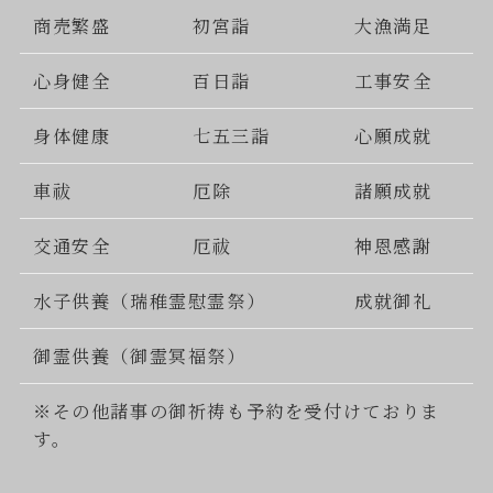
商売繁盛
初宮詣
大漁満足
心身健全
百日詣
工事安全
身体健康
七五三詣
心願成就
車祓
厄除
諸願成就
交通安全
厄祓
神恩感謝
水子供養（瑞稚霊慰霊祭）
成就御礼
御霊供養（御霊冥福祭）
※その他諸事の御祈祷も予約を受付けておりま
す。