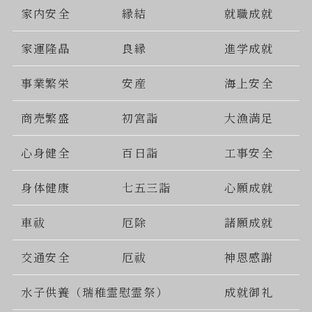
家内安全
縁結
就職成就
家運隆晶
良縁
進学成就
事業繁栄
安産
海上安全
商売繁盛
初宮詣
大漁満足
心身健全
百日詣
工事安全
身体健康
七五三詣
心願成就
車祓
厄除
諸願成就
交通安全
厄祓
神恩感謝
水子供養（瑞稚霊慰霊祭）
成就御礼