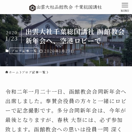
MENU
出雲大社千葉総国講社 函館教会
2020
1/23
新年会へ、空港ロビーで
ブログ記事一覧
2020年1月23日
ホーム
ブログ記事一覧
令和二年一月二十一日、函館教会合同新年会へ
出席しました。奉賛会役員の方々と一緒にロビ
ーで記念撮影です。多分合同新年会は、今年が
最後となりますが、春秋 大祭には、必ず参加
致します。函館教会への思いは役員一同 深く