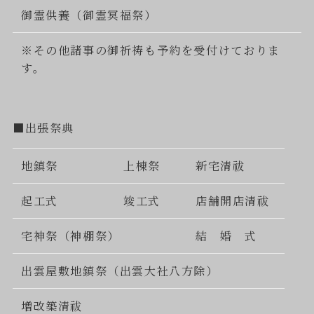
御霊供養（御霊冥福祭）
※その他諸事の御祈祷も予約を受付けておりま
す。
■出張祭典
地鎮祭
上棟祭
新宅清祓
起工式
竣工式
店舗開店清祓
宅神祭（神棚祭）
結 婚 式
出雲屋敷地鎮祭（出雲大社八方除）
増改築清祓