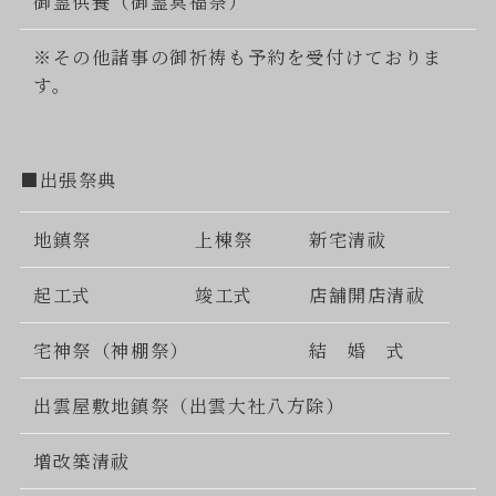
御霊供養（御霊冥福祭）
※その他諸事の御祈祷も予約を受付けておりま
す。
■出張祭典
地鎮祭
上棟祭
新宅清祓
起工式
竣工式
店舗開店清祓
宅神祭（神棚祭）
結 婚 式
出雲屋敷地鎮祭（出雲大社八方除）
増改築清祓