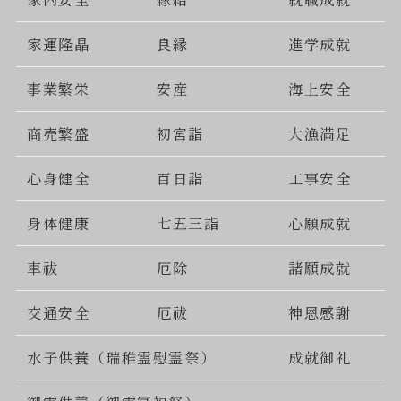
家運隆晶
良縁
進学成就
事業繁栄
安産
海上安全
商売繁盛
初宮詣
大漁満足
心身健全
百日詣
工事安全
身体健康
七五三詣
心願成就
車祓
厄除
諸願成就
交通安全
厄祓
神恩感謝
水子供養（瑞稚霊慰霊祭）
成就御礼