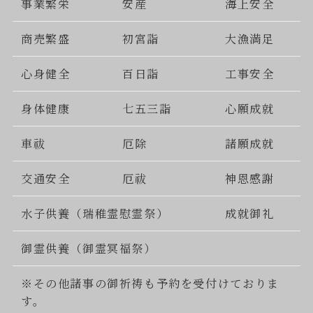
事業繁栄
安産
海上安全
商売繁盛
初宮詣
大漁満足
心身健全
百日詣
工事安全
身体健康
七五三詣
心願成就
車祓
厄除
諸願成就
交通安全
厄祓
神恩感謝
水子供養（瑞稚霊慰霊祭）
成就御礼
御霊供養（御霊冥福祭）
※その他諸事の御祈祷も予約を受付けておりま
す。