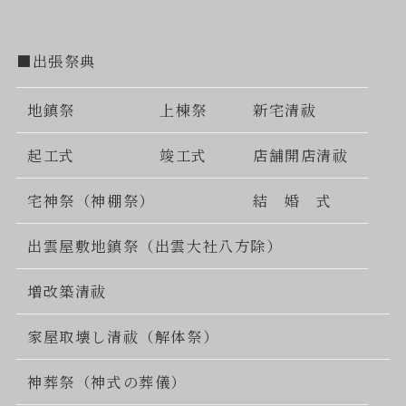
■出張祭典
地鎮祭
上棟祭
新宅清祓
起工式
竣工式
店舗開店清祓
宅神祭（神棚祭）
結 婚 式
出雲屋敷地鎮祭（出雲大社八方除）
増改築清祓
家屋取壊し清祓（解体祭）
神葬祭（神式の葬儀）