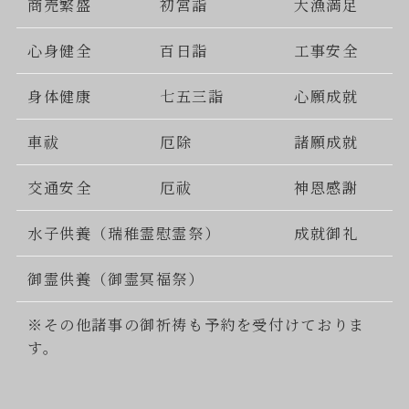
商売繁盛
初宮詣
大漁満足
心身健全
百日詣
工事安全
身体健康
七五三詣
心願成就
車祓
厄除
諸願成就
交通安全
厄祓
神恩感謝
水子供養（瑞稚霊慰霊祭）
成就御礼
御霊供養（御霊冥福祭）
※その他諸事の御祈祷も予約を受付けておりま
す。