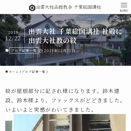
MENU
出雲大社 千葉総国講社 社殿に
2019
12/22
出雲大社教の紋
ブログ記事一覧
2019年12月22日
ホーム
ブログ記事一覧
紋が屋根部分に記され様になります。鈴木建
設、鈴木様より、ファックスがどどきました。
いよいよと実感がわいてきました。