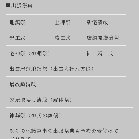
■出張祭典
地鎮祭
上棟祭
新宅清祓
起工式
竣工式
店舗開店清祓
宅神祭（神棚祭）
結 婚 式
出雲屋敷地鎮祭（出雲大社八方除）
増改築清祓
家屋取壊し清祓（解体祭）
神葬祭（神式の葬儀）
※その他諸祭事の出張祭典も予約を受付けて
おります。