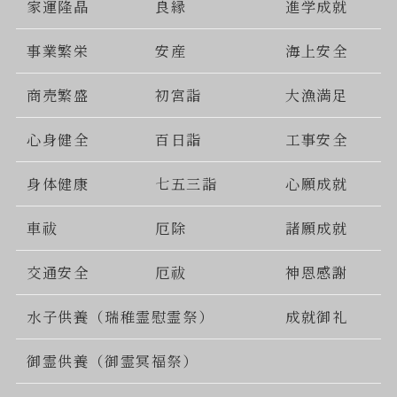
家運隆晶
良縁
進学成就
事業繁栄
安産
海上安全
商売繁盛
初宮詣
大漁満足
心身健全
百日詣
工事安全
身体健康
七五三詣
心願成就
車祓
厄除
諸願成就
交通安全
厄祓
神恩感謝
水子供養（瑞稚霊慰霊祭）
成就御礼
御霊供養（御霊冥福祭）