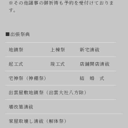
※その他諸事の御祈祷も予約を受付けておりま
す。
■出張祭典
地鎮祭
上棟祭
新宅清祓
起工式
竣工式
店舗開店清祓
宅神祭（神棚祭）
結 婚 式
出雲屋敷地鎮祭（出雲大社八方除）
増改築清祓
家屋取壊し清祓（解体祭）