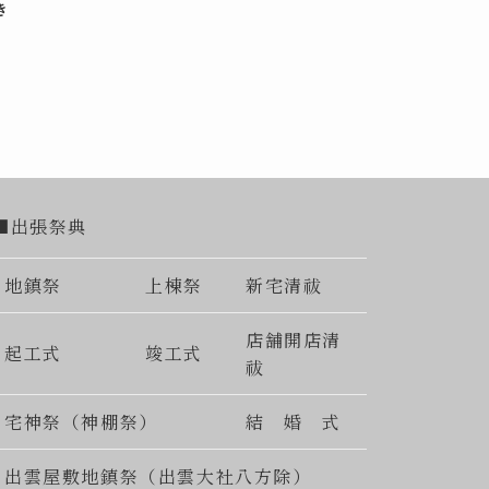
き
■出張祭典
地鎮祭
上棟祭
新宅清祓
店舗開店清
起工式
竣工式
祓
宅神祭（神棚祭）
結 婚 式
出雲屋敷地鎮祭（出雲大社八方除）