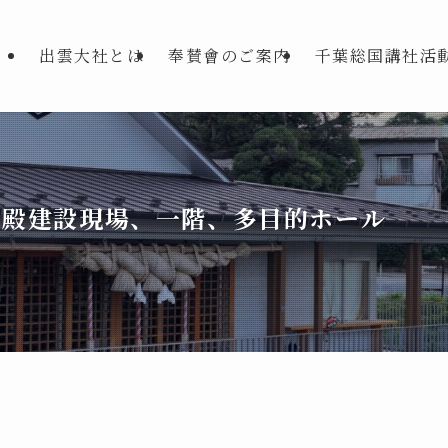
出雲大社とは
奉賛會のご案内
千葉総国講社活
社殿建設現場、一階、多目的ホール