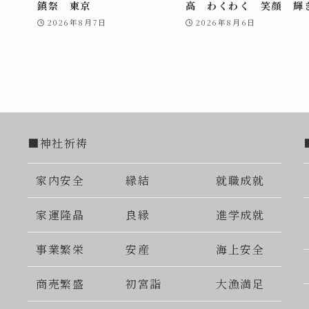
鎮祭 東京
高 わくわく 笑顔 輝
2026年8月7日
2026年8月6日
■神社祈祷
家内安全
縁結
就職成就
家運隆晶
良縁
進学成就
事業繁栄
安産
海上安全
商売繁盛
初宮詣
大漁満足