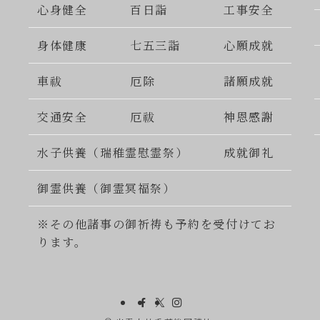
心身健全
百日詣
工事安全
身体健康
七五三詣
心願成就
車祓
厄除
諸願成就
交通安全
厄祓
神恩感謝
水子供養（瑞稚霊慰霊祭）
成就御礼
御霊供養（御霊冥福祭）
※その他諸事の御祈祷も予約を受付けてお
ります。