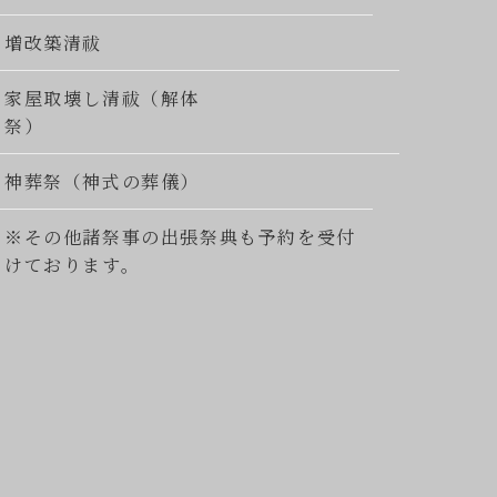
増改築清祓
家屋取壊し清祓（解体
祭）
神葬祭（神式の葬儀）
※その他諸祭事の出張祭典も予約を受付
けております。