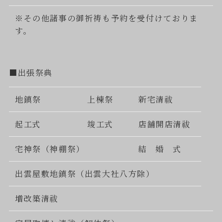
※その他諸事の御祈祷も予約を受付けておりま
す。
■出張祭典
地鎮祭
上棟祭
新宅清祓
起工式
竣工式
店舗開店清祓
宅神祭（神棚祭）
結 婚 式
出雲屋敷地鎮祭（出雲大社八方除）
増改築清祓