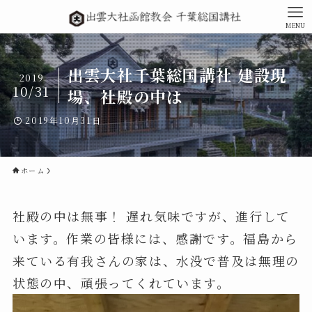
MENU
出雲大社千葉総国講社 建設現
2019
10/31
場、社殿の中は
2019年10月31日
ホーム
社殿の中は無事！ 遅れ気味ですが、進行して
います。作業の皆様には、感謝です。福島から
来ている有我さんの家は、水没で普及は無理の
状態の中、頑張ってくれています。