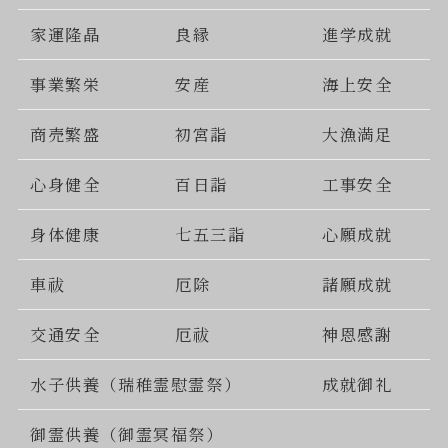
家運隆晶
良縁
進学成就
事業繁栄
安産
海上安全
商売繁盛
初宮詣
大漁満足
心身健全
百日詣
工事安全
身体健康
七五三詣
心願成就
車祓
厄除
諸願成就
交通安全
厄祓
神恩感謝
水子供養（瑞稚霊慰霊祭）
成就御礼
御霊供養（御霊冥福祭）