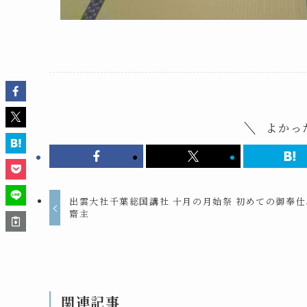
よかっ
出雲大社千葉総国講社 十月の月始祭 初めての御奉仕
齋主
関連記事