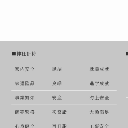
■神社祈祷
家内安全
縁結
就職成就
家運隆晶
良縁
進学成就
事業繁栄
安産
海上安全
商売繁盛
初宮詣
大漁満足
心身健全
百日詣
工事安全