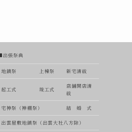
■出張祭典
地鎮祭
上棟祭
新宅清祓
店舗開店清
起工式
竣工式
祓
宅神祭（神棚祭）
結 婚 式
出雲屋敷地鎮祭（出雲大社八方除）