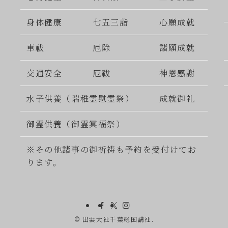
身体健康
七五三詣
心願成就
車祓
厄除
諸願成就
交通安全
厄祓
神恩感謝
水子供養（瑞稚霊慰霊祭）
成就御礼
御霊供養（御霊冥福祭）
※その他諸事の御祈祷も予約を受付けてお
ります。
©
出雲大社千葉総国講社.