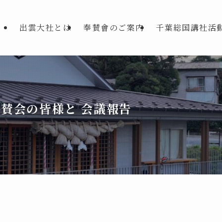
出雲大社とは
奉賛會のご案内
千葉総国講社活
奉賛会の皆様と 会議報告