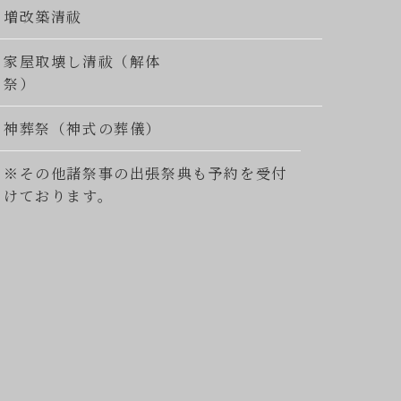
増改築清祓
家屋取壊し清祓（解体
祭）
神葬祭（神式の葬儀）
※その他諸祭事の出張祭典も予約を受付
けております。