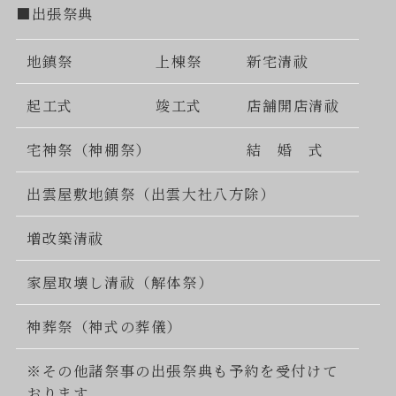
■出張祭典
地鎮祭
上棟祭
新宅清祓
起工式
竣工式
店舗開店清祓
宅神祭（神棚祭）
結 婚 式
出雲屋敷地鎮祭（出雲大社八方除）
増改築清祓
家屋取壊し清祓（解体祭）
神葬祭（神式の葬儀）
※その他諸祭事の出張祭典も予約を受付けて
おります。