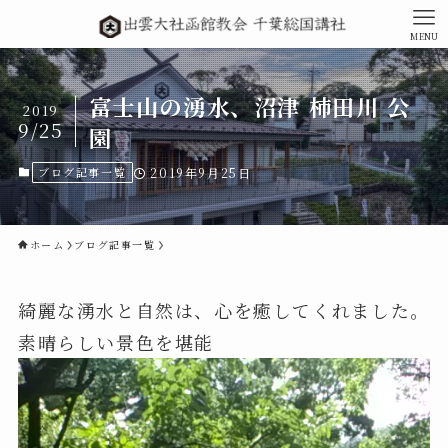
MENU
富士山の湧水、沼津 柿田川 公
2019
9/25
園
ブログ記事一覧
2019年9月25日
ホーム
ブログ記事一覧
綺麗な湧水と自然は、心を癒してくれました。
素晴らしい景色を堪能