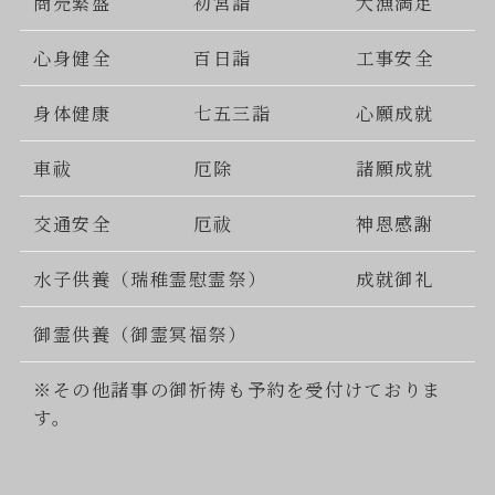
商売繁盛
初宮詣
大漁満足
心身健全
百日詣
工事安全
身体健康
七五三詣
心願成就
車祓
厄除
諸願成就
交通安全
厄祓
神恩感謝
水子供養（瑞稚霊慰霊祭）
成就御礼
御霊供養（御霊冥福祭）
※その他諸事の御祈祷も予約を受付けておりま
す。