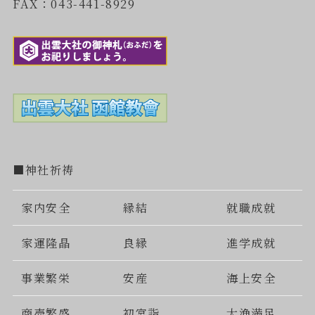
FAX：043-441-8929
■神社祈祷
家内安全
縁結
就職成就
家運隆晶
良縁
進学成就
事業繁栄
安産
海上安全
商売繁盛
初宮詣
大漁満足