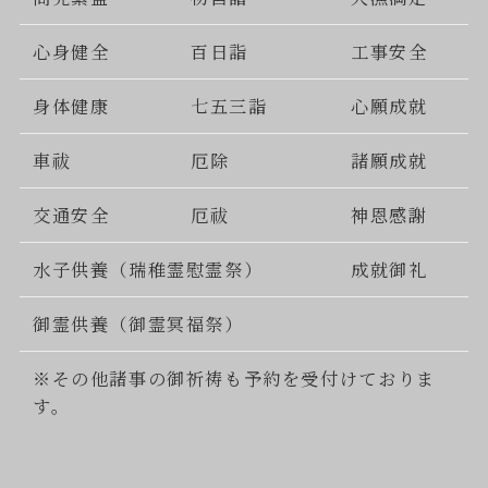
心身健全
百日詣
工事安全
身体健康
七五三詣
心願成就
車祓
厄除
諸願成就
交通安全
厄祓
神恩感謝
水子供養（瑞稚霊慰霊祭）
成就御礼
御霊供養（御霊冥福祭）
※その他諸事の御祈祷も予約を受付けておりま
す。