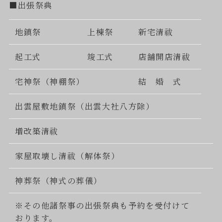
■出張祭典
地鎮祭
上棟祭
新宅清祓
起工式
竣工式
店舗開店清祓
宅神祭（神棚祭）
結 婚 式
出雲屋敷地鎮祭（出雲大社八方除）
増改築清祓
家屋取壊し清祓（解体祭）
神葬祭（神式の葬儀）
※その他諸祭事の出張祭典も予約を受付けて
おります。