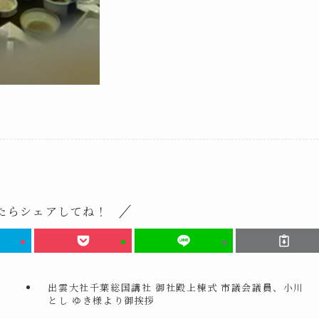
たらシェアしてね！
出雲大社千葉総国講社 御社殿上棟式 市議会議員、小川
とし ゆき様より御挨拶