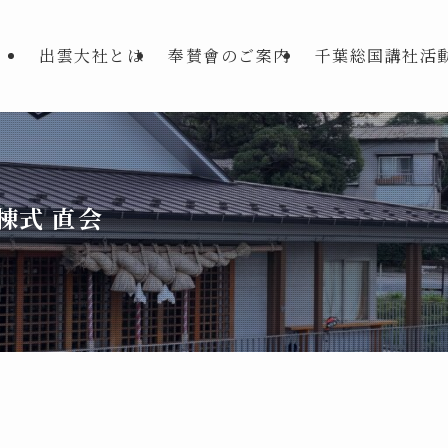
出雲大社とは
奉賛會のご案内
千葉総国講社活
棟式 直会