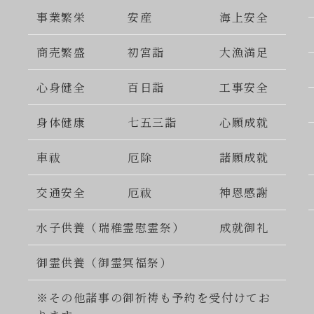
事業繁栄
安産
海上安全
商売繁盛
初宮詣
大漁満足
心身健全
百日詣
工事安全
身体健康
七五三詣
心願成就
車祓
厄除
諸願成就
交通安全
厄祓
神恩感謝
水子供養（瑞稚霊慰霊祭）
成就御礼
御霊供養（御霊冥福祭）
※その他諸事の御祈祷も予約を受付けてお