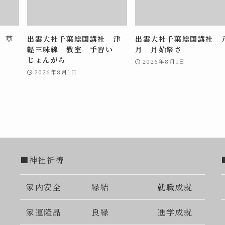
 草
出雲大社千葉総国講社 津
出雲大社千葉総国講社 
軽三味線 教室 手習い
月 月始祭さ
じょんがら
2026年8月1日
2026年8月1日
■神社祈祷
家内安全
縁結
就職成就
家運隆晶
良縁
進学成就