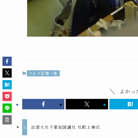
ブログ記事一覧
よかっ
出雲大社千葉総国講社 社殿上棟式