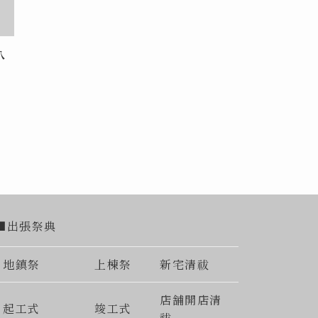
八
■出張祭典
地鎮祭
上棟祭
新宅清祓
店舗開店清
起工式
竣工式
祓