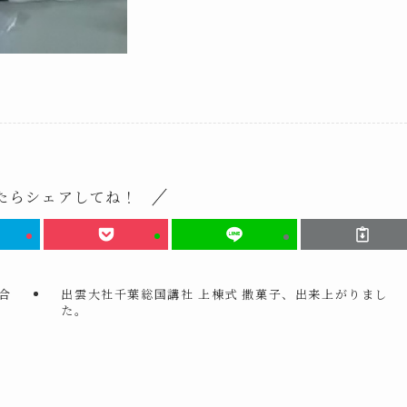
たらシェアしてね！
合
出雲大社千葉総国講社 上棟式 撒菓子、出来上がりまし
た。