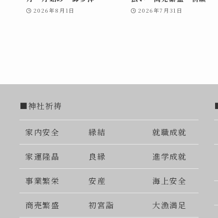
2026年8月1日
2026年7月31日
■神社祈祷
家内安全
縁結
就職成就
家運隆晶
良縁
進学成就
事業繁栄
安産
海上安全
商売繁盛
初宮詣
大漁満足