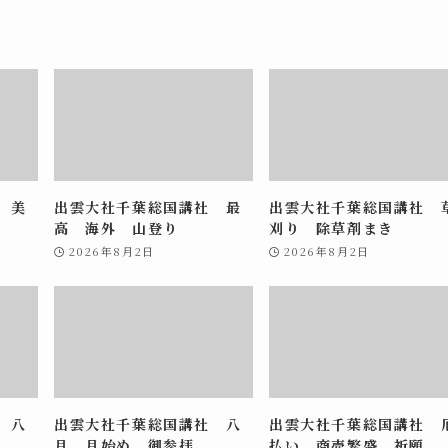
 美
出雲大社千葉総国講社 最
出雲大社千葉総国講社 
高 海外 山登り
刈り 除草剤まき
2026年8月2日
2026年8月2日
 八
出雲大社千葉総国講社 八
出雲大社千葉総国講社 
月 月始め 御参拝
払い 商売繁盛 祈願