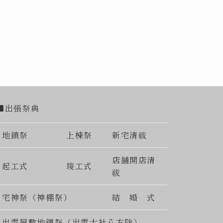
■出張祭典
地鎮祭
上棟祭
新宅清祓
店舗開店清
起工式
竣工式
祓
宅神祭（神棚祭）
結 婚 式
出雲屋敷地鎮祭（出雲大社八方除）