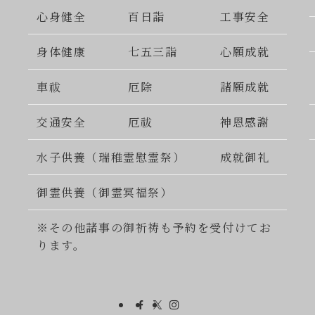
心身健全
百日詣
工事安全
身体健康
七五三詣
心願成就
車祓
厄除
諸願成就
交通安全
厄祓
神恩感謝
水子供養（瑞稚霊慰霊祭）
成就御礼
御霊供養（御霊冥福祭）
※その他諸事の御祈祷も予約を受付けてお
ります。