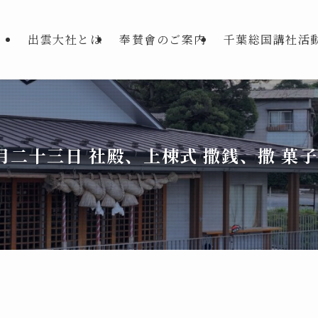
出雲大社とは
奉賛會のご案内
千葉総国講社活
月二十三日 社殿、上棟式 撒銭、撒 菓