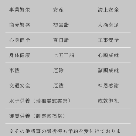
事業繁栄
安産
海上安全
商売繁盛
初宮詣
大漁満足
心身健全
百日詣
工事安全
身体健康
七五三詣
心願成就
車祓
厄除
諸願成就
交通安全
厄祓
神恩感謝
水子供養（瑞稚霊慰霊祭）
成就御礼
御霊供養（御霊冥福祭）
※その他諸事の御祈祷も予約を受付けておりま