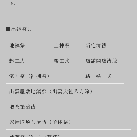
す。
■出張祭典
地鎮祭
上棟祭
新宅清祓
起工式
竣工式
店舗開店清祓
宅神祭（神棚祭）
結 婚 式
出雲屋敷地鎮祭（出雲大社八方除）
増改築清祓
家屋取壊し清祓（解体祭）
神葬祭（神式の葬儀）