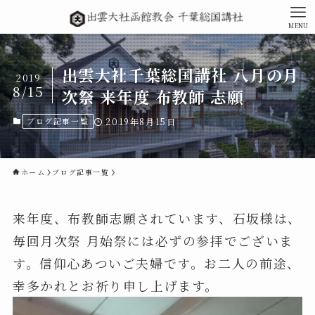
MENU
出雲大社千葉総国講社 八月の月
2019
8/15
次祭 来年度 布教師 志願
ブログ記事一覧
2019年8月15日
ホーム
ブログ記事一覧
来年度、布教師志願されています、石坂様は、
毎回月次祭 月始祭には必ずの参拝でございま
す。信仰心あついご夫婦です。お二人の前途、
幸多かれとお祈り申し上げます。