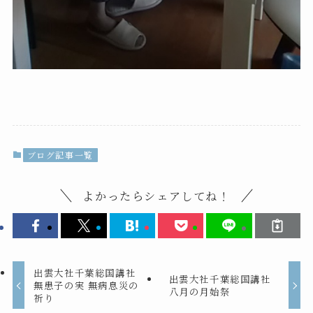
ブログ記事一覧
よかったらシェアしてね！
出雲大社千葉総国講社
出雲大社千葉総国講社
無患子の実 無病息災の
八月の月始祭
祈り