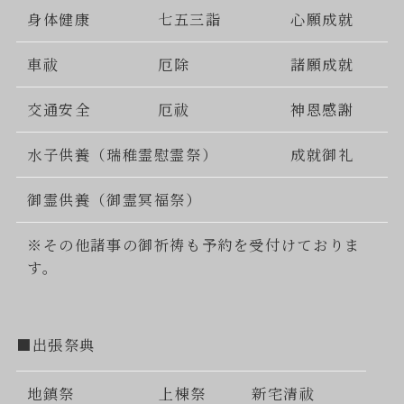
身体健康
七五三詣
心願成就
車祓
厄除
諸願成就
交通安全
厄祓
神恩感謝
水子供養（瑞稚霊慰霊祭）
成就御礼
御霊供養（御霊冥福祭）
※その他諸事の御祈祷も予約を受付けておりま
す。
■出張祭典
地鎮祭
上棟祭
新宅清祓