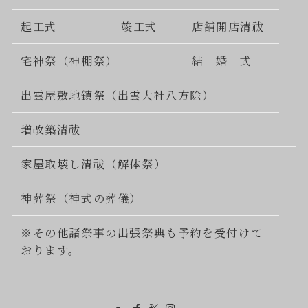
起工式
竣工式
店舗開店清祓
宅神祭（神棚祭）
結 婚 式
出雲屋敷地鎮祭（出雲大社八方除）
増改築清祓
家屋取壊し清祓（解体祭）
神葬祭（神式の葬儀）
※その他諸祭事の出張祭典も予約を受付けて
おります。