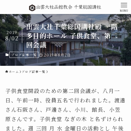
MENU
出雲大社千葉総国講社殿 一階
2019
多目的ホール 子供食堂、第二
8/02
回会議
ブログ記事一覧
2019年8月2日
ホーム
ブログ記事一覧
子供食堂開設のための第二回会議が、八月一
日、午前一時、役員五名で行われました。渡邉
さん石阪さん、戸邊さん、小川、館長、小笠
原さんです。子供食堂 なぎの木 と名ずけられ
ました。週 三回 月 水 金曜日の活動とし 午後