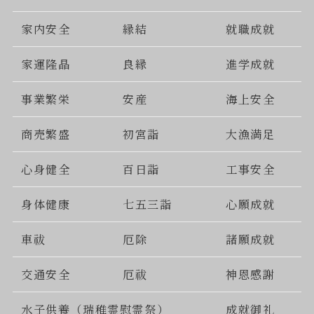
家内安全
縁結
就職成就
家運隆晶
良縁
進学成就
事業繁栄
安産
海上安全
商売繁盛
初宮詣
大漁満足
心身健全
百日詣
工事安全
身体健康
七五三詣
心願成就
車祓
厄除
諸願成就
交通安全
厄祓
神恩感謝
水子供養（瑞稚霊慰霊祭）
成就御礼