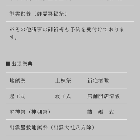
御霊供養（御霊冥福祭）
※その他諸事の御祈祷も予約を受付けておりま
す。
■出張祭典
地鎮祭
上棟祭
新宅清祓
起工式
竣工式
店舗開店清祓
宅神祭（神棚祭）
結 婚 式
出雲屋敷地鎮祭（出雲大社八方除）