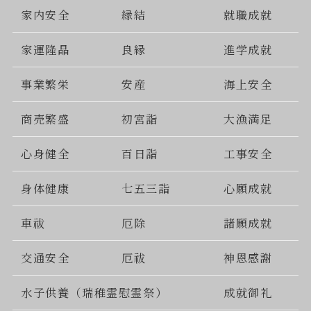
家内安全
縁結
就職成就
家運隆晶
良縁
進学成就
事業繁栄
安産
海上安全
商売繁盛
初宮詣
大漁満足
心身健全
百日詣
工事安全
身体健康
七五三詣
心願成就
車祓
厄除
諸願成就
交通安全
厄祓
神恩感謝
水子供養（瑞稚霊慰霊祭）
成就御礼