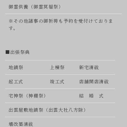
御霊供養（御霊冥福祭）
※その他諸事の御祈祷も予約を受付けておりま
す。
■出張祭典
地鎮祭
上棟祭
新宅清祓
起工式
竣工式
店舗開店清祓
宅神祭（神棚祭）
結 婚 式
出雲屋敷地鎮祭（出雲大社八方除）
増改築清祓