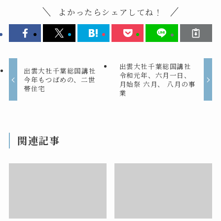
よかったらシェアしてね！
出雲大社千葉総国講社
出雲大社千葉総国講社
令和元年、六月一日、
今年もつばめの、二世
月始祭 六月、 八月の事
帯住宅
業
関連記事