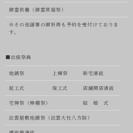
御霊供養（御霊冥福祭）
※その他諸事の御祈祷も予約を受付けておりま
す。
■出張祭典
地鎮祭
上棟祭
新宅清祓
起工式
竣工式
店舗開店清祓
宅神祭（神棚祭）
結 婚 式
出雲屋敷地鎮祭（出雲大社八方除）
増改築清祓