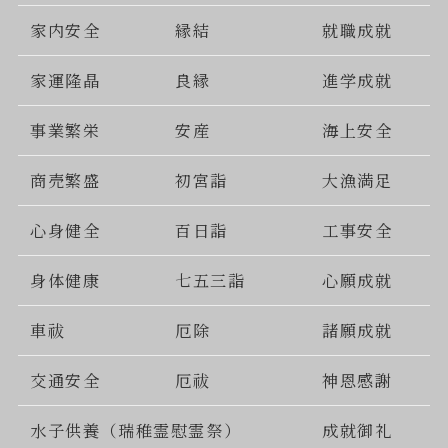
家内安全
縁結
就職成就
家運隆晶
良縁
進学成就
事業繁栄
安産
海上安全
商売繁盛
初宮詣
大漁満足
心身健全
百日詣
工事安全
身体健康
七五三詣
心願成就
車祓
厄除
諸願成就
交通安全
厄祓
神恩感謝
水子供養（瑞稚霊慰霊祭）
成就御礼