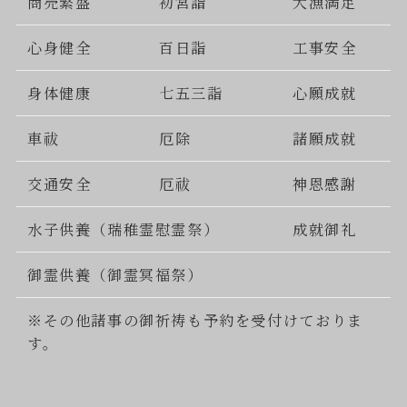
商売繁盛
初宮詣
大漁満足
心身健全
百日詣
工事安全
身体健康
七五三詣
心願成就
車祓
厄除
諸願成就
交通安全
厄祓
神恩感謝
水子供養（瑞稚霊慰霊祭）
成就御礼
御霊供養（御霊冥福祭）
※その他諸事の御祈祷も予約を受付けておりま
す。