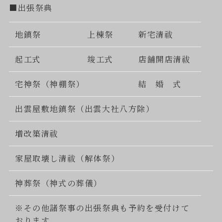
■出張祭典
地鎮祭
上棟祭
新宅清祓
起工式
竣工式
店舗開店清祓
宅神祭（神棚祭）
結 婚 式
出雲屋敷地鎮祭（出雲大社八方除）
増改築清祓
家屋取壊し清祓（解体祭）
神葬祭（神式の葬儀）
※その他諸祭事の出張祭典も予約を受付けて
おります。