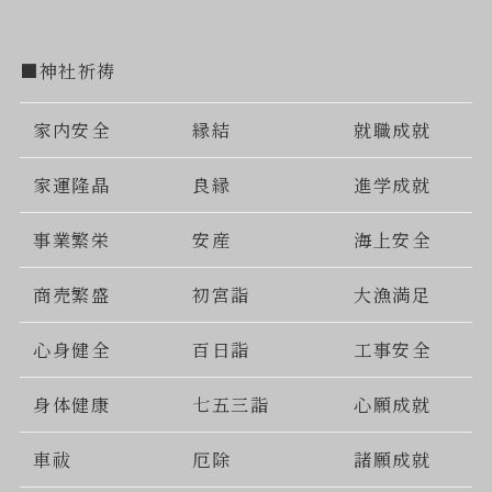
■神社祈祷
家内安全
縁結
就職成就
家運隆晶
良縁
進学成就
事業繁栄
安産
海上安全
商売繁盛
初宮詣
大漁満足
心身健全
百日詣
工事安全
身体健康
七五三詣
心願成就
車祓
厄除
諸願成就