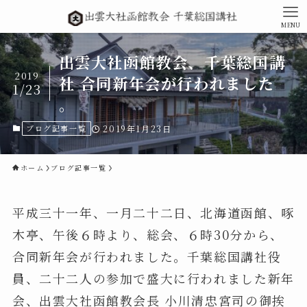
MENU
出雲大社函館教会、千葉総国講
2019
社 合同新年会が行われました
1/23
。
ブログ記事一覧
2019年1月23日
ホーム
ブログ記事一覧
平成三十一年、一月二十二日、北海道函館、啄
木亭、午後６時より、総会、６時30分から、
合同新年会が行われました。千葉総国講社役
員、二十二人の参加で盛大に行われました新年
会、出雲大社函館教会長 小川清忠宮司の御挨