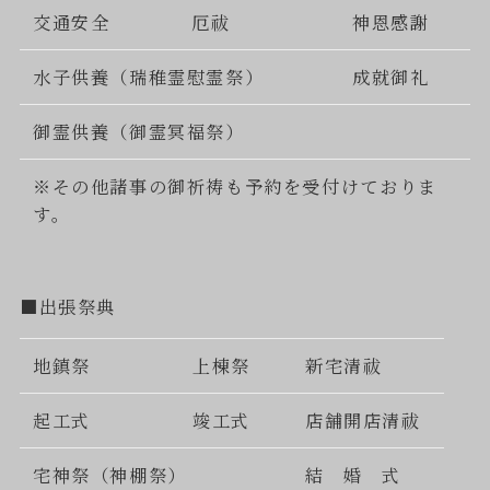
交通安全
厄祓
神恩感謝
水子供養（瑞稚霊慰霊祭）
成就御礼
御霊供養（御霊冥福祭）
※その他諸事の御祈祷も予約を受付けておりま
す。
■出張祭典
地鎮祭
上棟祭
新宅清祓
起工式
竣工式
店舗開店清祓
宅神祭（神棚祭）
結 婚 式