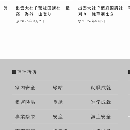
 美
出雲大社千葉総国講社 最
出雲大社千葉総国講社 
高 海外 山登り
刈り 除草剤まき
2026年8月2日
2026年8月2日
■神社祈祷
家内安全
縁結
就職成就
家運隆晶
良縁
進学成就
事業繁栄
安産
海上安全