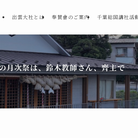
出雲大社とは
奉賛會のご案内
千葉総国講社活
の月次祭は、鈴木教師さん、齊主で