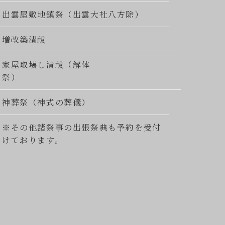
出雲屋敷地鎮祭（出雲大社八方除）
増改築清祓
家屋取壊し清祓（解体
祭）
神葬祭（神式の葬儀）
※その他諸祭事の出張祭典も予約を受付
けております。