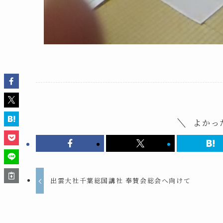
よかっ
出雲大社千葉総国講社 奉賛会総会へ向けて