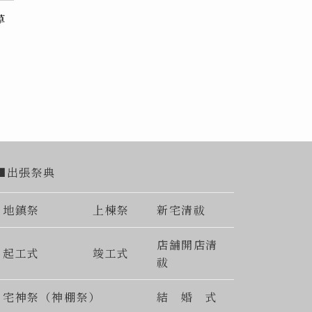
草
■出張祭典
地鎮祭
上棟祭
新宅清祓
店舗開店清
起工式
竣工式
祓
宅神祭（神棚祭）
結 婚 式