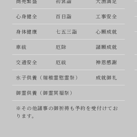
商売繁盛
初宮詣
大漁満足
心身健全
百日詣
工事安全
身体健康
七五三詣
心願成就
車祓
厄除
諸願成就
交通安全
厄祓
神恩感謝
水子供養（瑞稚霊慰霊祭）
成就御礼
御霊供養（御霊冥福祭）
※その他諸事の御祈祷も予約を受付けてお
ります。