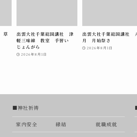
 草
出雲大社千葉総国講社 津
出雲大社千葉総国講社 
軽三味線 教室 手習い
月 月始祭さ
じょんがら
2026年8月1日
2026年8月1日
■神社祈祷
家内安全
縁結
就職成就