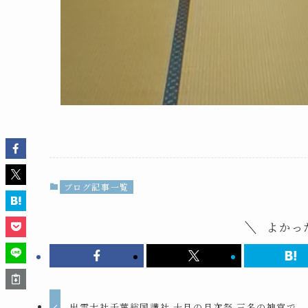
ブログ記事一覧
よかっ
出雲大社千葉総国講社 十月の月次祭 三名の神官で