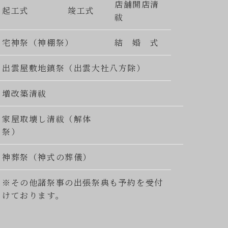
店舗開店清
起工式
竣工式
祓
宅神祭（神棚祭）
結 婚 式
出雲屋敷地鎮祭（出雲大社八方除）
増改築清祓
家屋取壊し清祓（解体
祭）
神葬祭（神式の葬儀）
※その他諸祭事の出張祭典も予約を受付
けております。