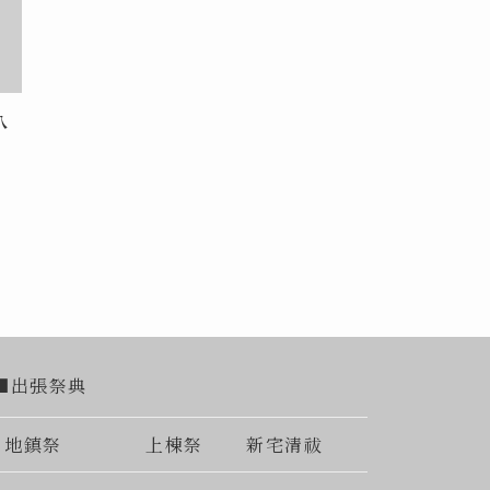
八
■出張祭典
地鎮祭
上棟祭
新宅清祓