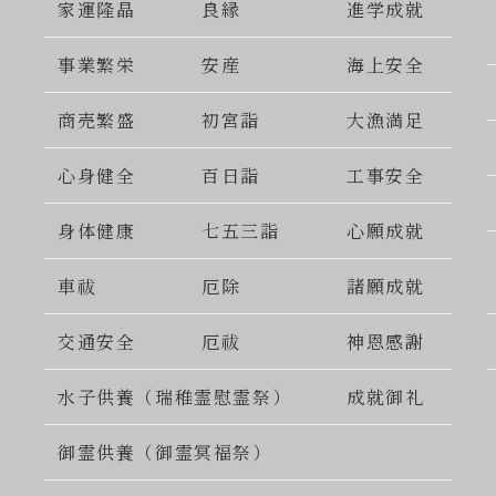
家運隆晶
良縁
進学成就
事業繁栄
安産
海上安全
商売繁盛
初宮詣
大漁満足
心身健全
百日詣
工事安全
身体健康
七五三詣
心願成就
車祓
厄除
諸願成就
交通安全
厄祓
神恩感謝
水子供養（瑞稚霊慰霊祭）
成就御礼
御霊供養（御霊冥福祭）