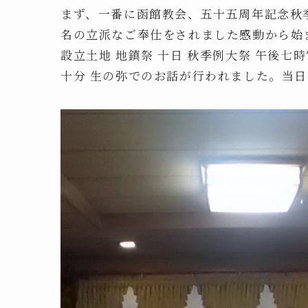
まず、一番に函館教会、五十五周年記念秋
名の立派なご奉仕をされました感動から始
設立土地 地鎮祭 十日 秋季例大祭 午後七
十分 生の弥でのお話が行われました。当