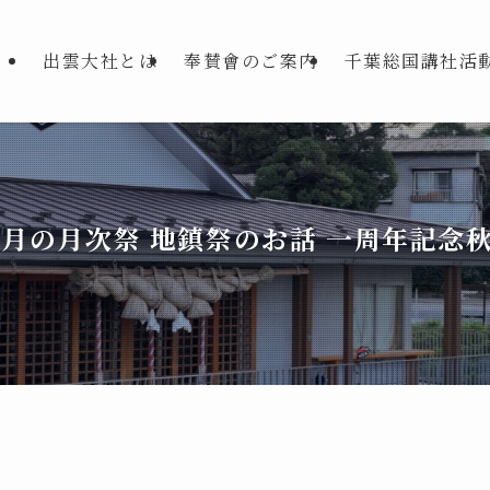
出雲大社とは
奉賛會のご案内
千葉総国講社活
月の月次祭 地鎮祭のお話 一周年記念秋