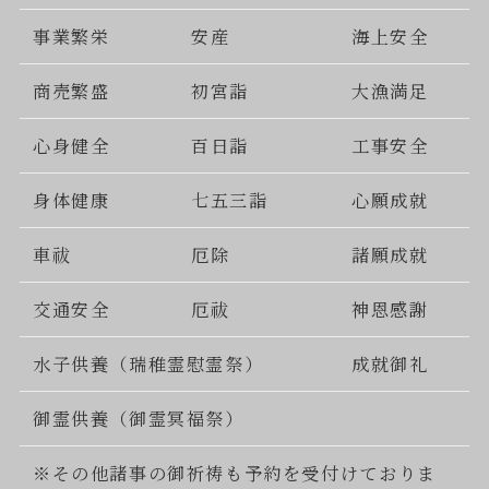
事業繁栄
安産
海上安全
商売繁盛
初宮詣
大漁満足
心身健全
百日詣
工事安全
身体健康
七五三詣
心願成就
車祓
厄除
諸願成就
交通安全
厄祓
神恩感謝
水子供養（瑞稚霊慰霊祭）
成就御礼
御霊供養（御霊冥福祭）
※その他諸事の御祈祷も予約を受付けておりま