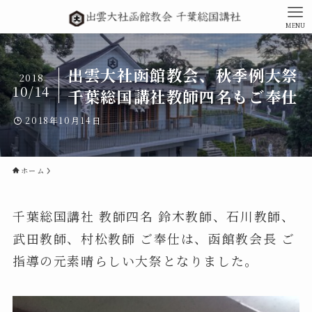
MENU
出雲大社函館教会、秋季例大祭
2018
10/14
千葉総国講社教師四名もご奉仕
2018年10月14日
ホーム
千葉総国講社 教師四名 鈴木教師、石川教師、
武田教師、村松教師 ご奉仕は、函館教会長 ご
指導の元素晴らしい大祭となりました。