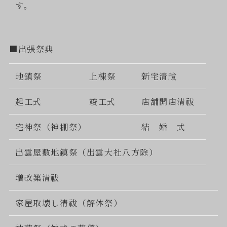
す。
■出張祭典
地鎮祭
上棟祭
新宅清祓
起工式
竣工式
店舗開店清祓
宅神祭（神棚祭）
結 婚 式
出雲屋敷地鎮祭（出雲大社八方除）
増改築清祓
家屋取壊し清祓（解体祭）