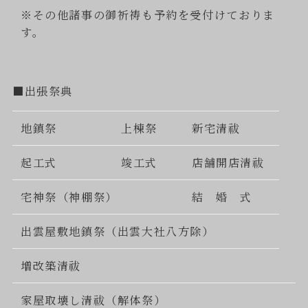
※その他諸事の御祈祷も予約を受付けておりま
す。
■出張祭典
地鎮祭
上棟祭
新宅清祓
起工式
竣工式
店舗開店清祓
宅神祭（神棚祭）
結 婚 式
出雲屋敷地鎮祭（出雲大社八方除）
増改築清祓
家屋取壊し清祓（解体祭）