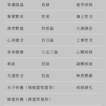
家運隆晶
良縁
進学成就
事業繁栄
安産
海上安全
商売繁盛
初宮詣
大漁満足
心身健全
百日詣
工事安全
身体健康
七五三詣
心願成就
車祓
厄除
諸願成就
交通安全
厄祓
神恩感謝
水子供養（瑞稚霊慰霊祭）
成就御礼
御霊供養（御霊冥福祭）