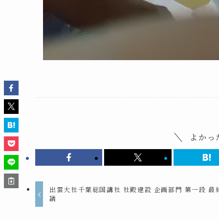
よかっ
出雲大社千葉総国講社 社殿建設 企画部門 第一段 最
議