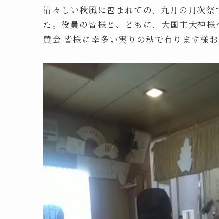
清々しい秋風に包まれての、九月の月次祭
た。役員の皆様と、ともに、大国主大神様
賛会 皆様に幸多い実りの秋で有ります様