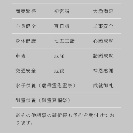
商売繁盛
初宮詣
大漁満足
心身健全
百日詣
工事安全
身体健康
七五三詣
心願成就
車祓
厄除
諸願成就
交通安全
厄祓
神恩感謝
水子供養（瑞稚霊慰霊祭）
成就御礼
御霊供養（御霊冥福祭）
※その他諸事の御祈祷も予約を受付けてお
ります。