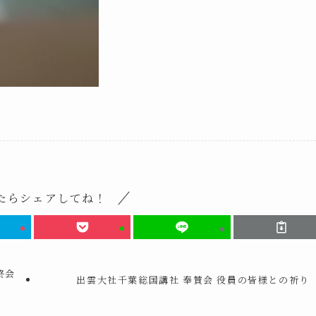
たらシェアしてね！
終会
出雲大社千葉総国講社 奉賛会 役員の皆様との祈り