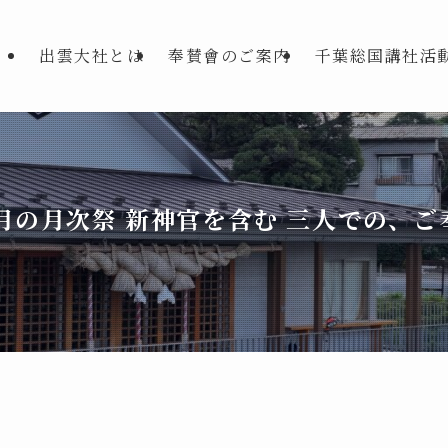
出雲大社とは
奉賛會のご案内
千葉総国講社活
月の月次祭 新神官を含む 三人での、ご