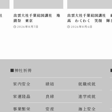
講社
出雲大社千葉総国講社 地
出雲大社千葉総国講社 
鎮祭 東京
高 わくわく 笑顔 輝
2026年8月7日
2026年8月6日
■神社祈祷
家内安全
縁結
就職成就
家運隆晶
良縁
進学成就
事業繁栄
安産
海上安全