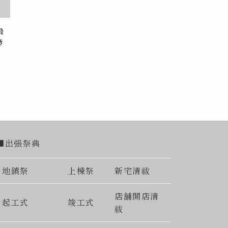
最
き
■出張祭典
地鎮祭
上棟祭
新宅清祓
店舗開店清
起工式
竣工式
祓