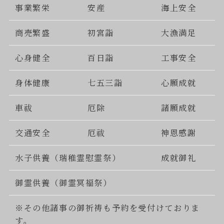
事業繁栄
安産
海上安全
商売繁盛
初宮詣
大漁満足
心身健全
百日詣
工事安全
身体健康
七五三詣
心願成就
車祓
厄除
諸願成就
交通安全
厄祓
神恩感謝
水子供養（瑞稚霊慰霊祭）
成就御礼
御霊供養（御霊冥福祭）
※その他諸事の御祈祷も予約を受付けておりま
す。