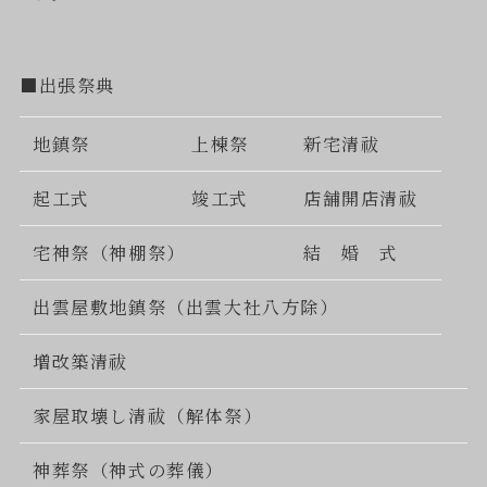
■出張祭典
地鎮祭
上棟祭
新宅清祓
起工式
竣工式
店舗開店清祓
宅神祭（神棚祭）
結 婚 式
出雲屋敷地鎮祭（出雲大社八方除）
増改築清祓
家屋取壊し清祓（解体祭）
神葬祭（神式の葬儀）