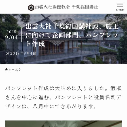
MENU
出雲大社千葉総国講社殿、施工
2018
に向けて企画部門、パンフレッ
9/04
ト作成
2018年9月4日
ホーム
パンフレット作成は大詰めに入りました。飯塚
さんを中心に進む、パンフレットと役員名刺デ
ザインは、八月中にできあがります。