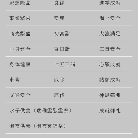
家運隆晶
良縁
進学成就
事業繁栄
安産
海上安全
商売繁盛
初宮詣
大漁満足
心身健全
百日詣
工事安全
身体健康
七五三詣
心願成就
車祓
厄除
諸願成就
交通安全
厄祓
神恩感謝
水子供養（瑞稚霊慰霊祭）
成就御礼
御霊供養（御霊冥福祭）