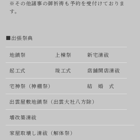
※その他諸事の御祈祷も予約を受付けておりま
す。
■出張祭典
地鎮祭
上棟祭
新宅清祓
起工式
竣工式
店舗開店清祓
宅神祭（神棚祭）
結 婚 式
出雲屋敷地鎮祭（出雲大社八方除）
増改築清祓
家屋取壊し清祓（解体祭）