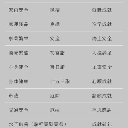
家内安全
縁結
就職成就
家運隆晶
良縁
進学成就
事業繁栄
安産
海上安全
商売繁盛
初宮詣
大漁満足
心身健全
百日詣
工事安全
身体健康
七五三詣
心願成就
車祓
厄除
諸願成就
交通安全
厄祓
神恩感謝
水子供養（瑞稚霊慰霊祭）
成就御礼