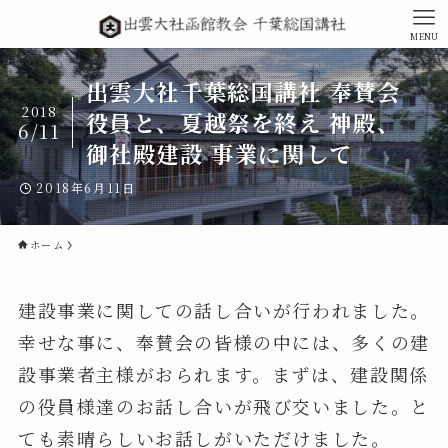
MENU
出雲大社千葉総国講社 奉賛会
2018
役員と、夏越祭を終え 神殿、
6/11
御社殿建設 事業に関して
2018年6月11日
ホーム
建設事業に関しての話し合いが行われました。
幸せな事に、奉賛会の皆様の中には、多くの建
設事業者主様がおられます。まずは、建設関係
の役員様達のお話し合いが飛び交いました。と
ても素晴らしいお話しがいただけました。