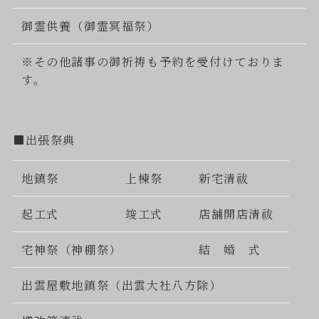
御霊供養（御霊冥福祭）
※その他諸事の御祈祷も予約を受付けておりま
す。
■出張祭典
地鎮祭
上棟祭
新宅清祓
起工式
竣工式
店舗開店清祓
宅神祭（神棚祭）
結 婚 式
出雲屋敷地鎮祭（出雲大社八方除）