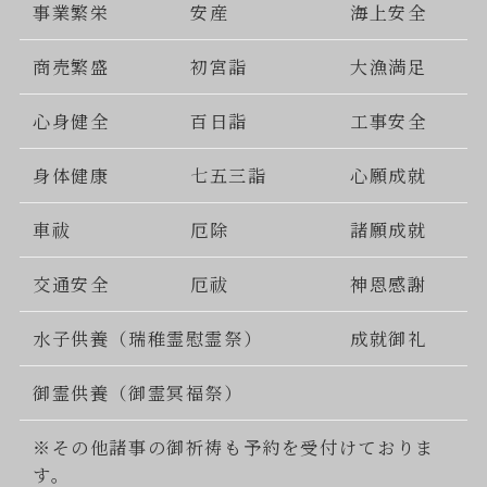
事業繁栄
安産
海上安全
商売繁盛
初宮詣
大漁満足
心身健全
百日詣
工事安全
身体健康
七五三詣
心願成就
車祓
厄除
諸願成就
交通安全
厄祓
神恩感謝
水子供養（瑞稚霊慰霊祭）
成就御礼
御霊供養（御霊冥福祭）
※その他諸事の御祈祷も予約を受付けておりま
す。