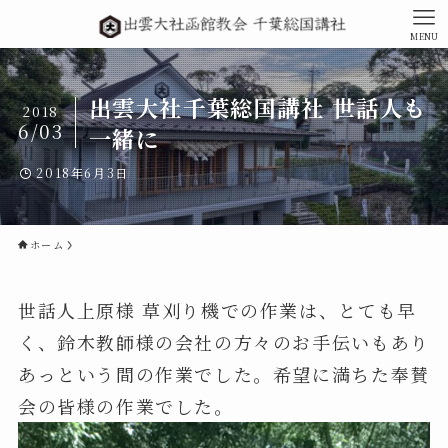
MENU
出雲大社千葉総国講社 世話人も
2018
6/03
一緒に
2018年6月3日
ホーム
世話人上原様 草刈り機での作業は、とても早
く、鈴木教師様の会社の方々のお手伝いもあり
あっという間の作業でした。希望に満ちた奉賛
会の皆様の作業でした。