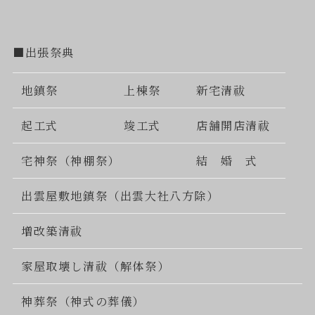
■出張祭典
地鎮祭
上棟祭
新宅清祓
起工式
竣工式
店舗開店清祓
宅神祭（神棚祭）
結 婚 式
出雲屋敷地鎮祭（出雲大社八方除）
増改築清祓
家屋取壊し清祓（解体祭）
神葬祭（神式の葬儀）