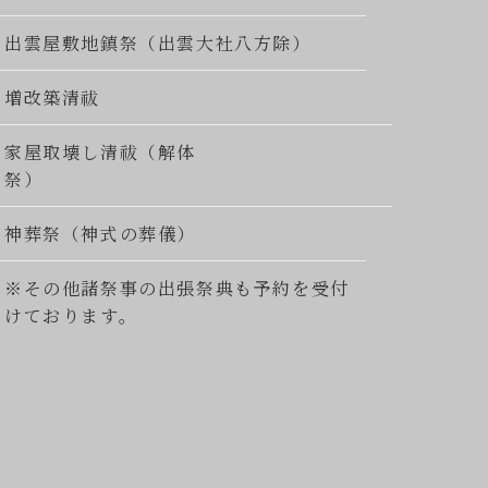
出雲屋敷地鎮祭（出雲大社八方除）
増改築清祓
家屋取壊し清祓（解体
祭）
神葬祭（神式の葬儀）
※その他諸祭事の出張祭典も予約を受付
けております。