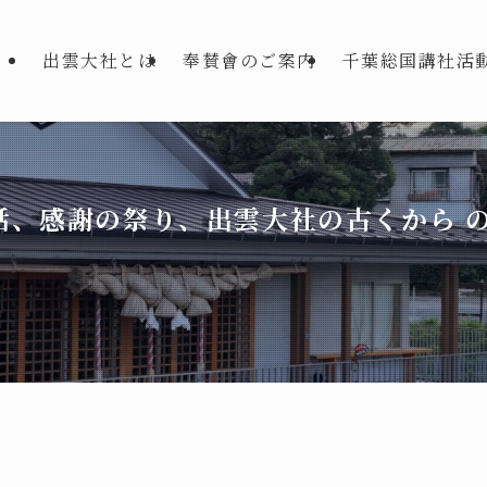
出雲大社とは
奉賛會のご案内
千葉総国講社活
話、感謝の祭り、出雲大社の古くから の
し