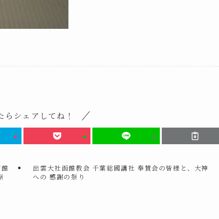
たらシェアしてね！
函館
出雲大社函館教会 千葉総國講社 奉賛会の皆様と、大神
祭
への 感謝の祭り