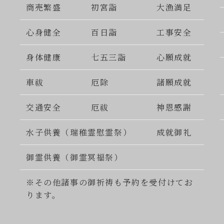
商売繁盛
初宮詣
大漁満足
心身健全
百日詣
工事安全
身体健康
七五三詣
心願成就
車祓
厄除
諸願成就
交通安全
厄祓
神恩感謝
水子供養（瑞稚霊慰霊祭）
成就御礼
御霊供養（御霊冥福祭）
※その他諸事の御祈祷も予約を受付けてお
ります。