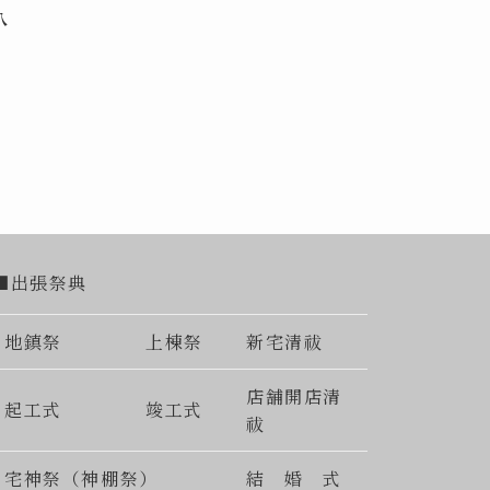
八
■出張祭典
地鎮祭
上棟祭
新宅清祓
店舗開店清
起工式
竣工式
祓
宅神祭（神棚祭）
結 婚 式