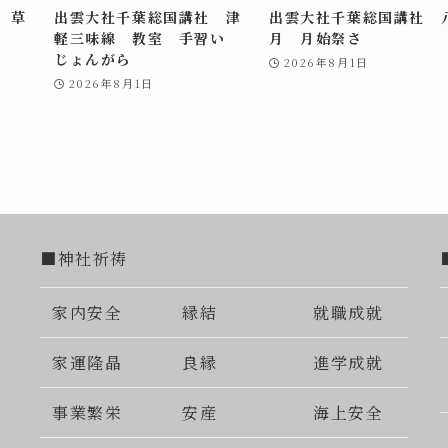
 草
出雲大社千葉総国講社 津
出雲大社千葉総国講社 
軽三味線 教室 手習い
月 月始祭さ
じょんがら
2026年8月1日
2026年8月1日
■神社祈祷
家内安全
縁結
就職成就
家運隆晶
良縁
進学成就
事業繁栄
安産
海上安全