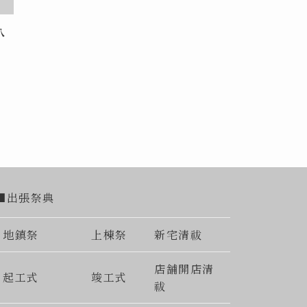
八
■出張祭典
地鎮祭
上棟祭
新宅清祓
店舗開店清
起工式
竣工式
祓