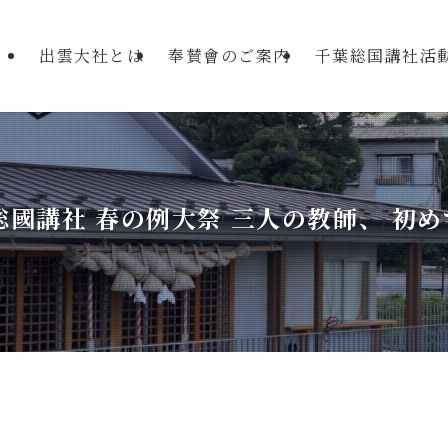
出雲大社とは
奉賛會のご案内
千葉総国講社活
國講社 春の例大祭 三人の教師、 初め