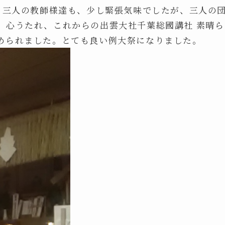
に、三人の教師様達も、少し緊張気味でしたが、三人の
。心うたれ、これからの出雲大社千葉総國講社 素晴ら
められました。とても良い例大祭になりました。