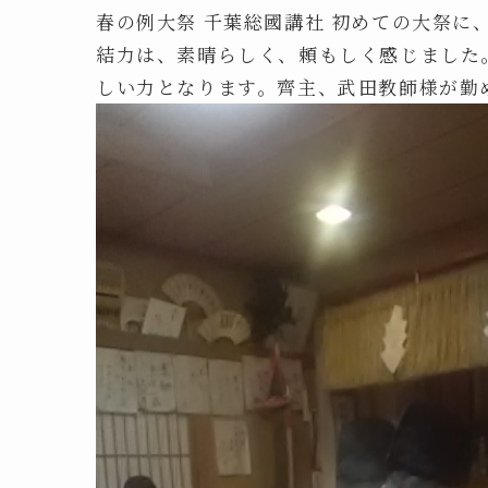
春の例大祭 千葉総國講社 初めての大祭
結力は、素晴らしく、頼もしく感じました
しい力となります。齊主、武田教師様が勤