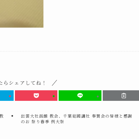
たらシェアしてね！
教
出雲大社函館 教会、千葉総國講社 奉賛会の皆様と感謝
のお 祭り春季 例大祭