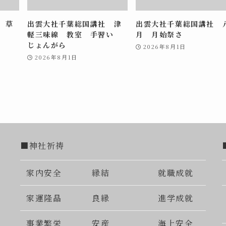
 草
出雲大社千葉総国講社 津
出雲大社千葉総国講社 
軽三味線 教室 手習い
月 月始祭さ
じょんがら
2026年8月1日
2026年8月1日
■神社祈祷
家内安全
縁結
就職成就
家運隆晶
良縁
進学成就
事業繁栄
安産
海上安全