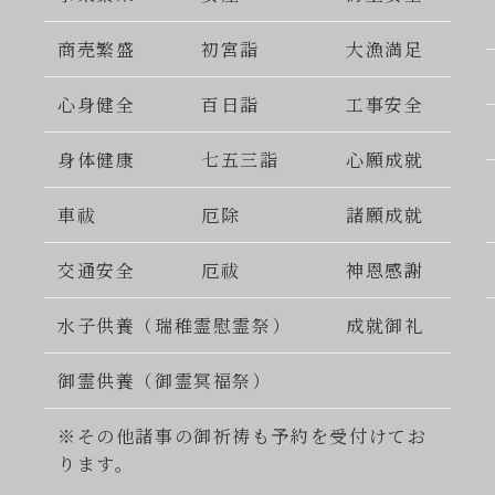
商売繁盛
初宮詣
大漁満足
心身健全
百日詣
工事安全
身体健康
七五三詣
心願成就
車祓
厄除
諸願成就
交通安全
厄祓
神恩感謝
水子供養（瑞稚霊慰霊祭）
成就御礼
御霊供養（御霊冥福祭）
※その他諸事の御祈祷も予約を受付けてお
ります。