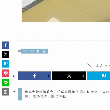
ブログ記事一覧
よかっ
出雲大社函館教会、千葉総國講社 春の例大祭 三人の
師、 初めての大祭 ご奉仕