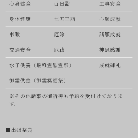
心身健全
百日詣
工事安全
身体健康
七五三詣
心願成就
車祓
厄除
諸願成就
交通安全
厄祓
神恩感謝
水子供養（瑞稚霊慰霊祭）
成就御礼
御霊供養（御霊冥福祭）
※その他諸事の御祈祷も予約を受付けておりま
す。
■出張祭典