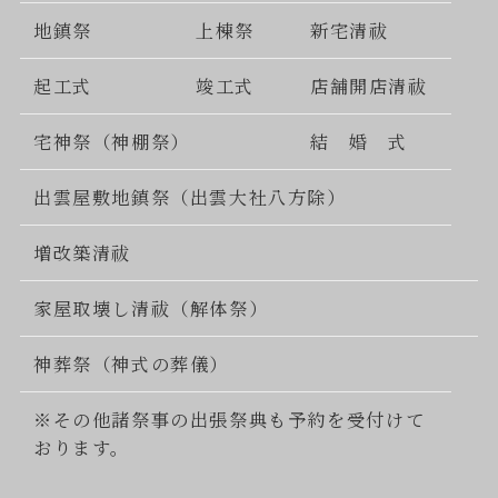
地鎮祭
上棟祭
新宅清祓
起工式
竣工式
店舗開店清祓
宅神祭（神棚祭）
結 婚 式
出雲屋敷地鎮祭（出雲大社八方除）
増改築清祓
家屋取壊し清祓（解体祭）
神葬祭（神式の葬儀）
※その他諸祭事の出張祭典も予約を受付けて
おります。