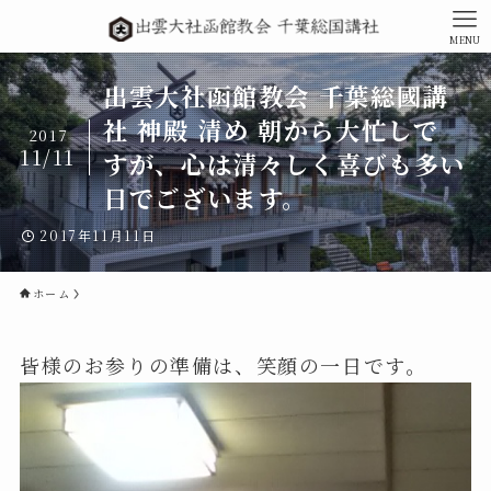
MENU
出雲大社函館教会 千葉総國講
社 神殿 清め 朝から大忙しで
2017
11/11
すが、心は清々しく喜びも多い
日でございます。
2017年11月11日
ホーム
皆様のお参りの準備は、笑顔の一日です。