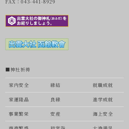
FAX：043-441-8929
■神社祈祷
家内安全
縁結
就職成就
家運隆晶
良縁
進学成就
事業繁栄
安産
海上安全
商売繁盛
初宮詣
大漁満足