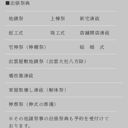
■出張祭典
地鎮祭
上棟祭
新宅清祓
起工式
竣工式
店舗開店清祓
宅神祭（神棚祭）
結 婚 式
出雲屋敷地鎮祭（出雲大社八方除）
増改築清祓
家屋取壊し清祓（解体祭）
神葬祭（神式の葬儀）
※その他諸祭事の出張祭典も予約を受付けて
おります。