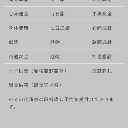
心身健全
百日詣
工事安全
身体健康
七五三詣
心願成就
車祓
厄除
諸願成就
交通安全
厄祓
神恩感謝
水子供養（瑞稚霊慰霊祭）
成就御礼
御霊供養（御霊冥福祭）
※その他諸事の御祈祷も予約を受付けておりま
す。