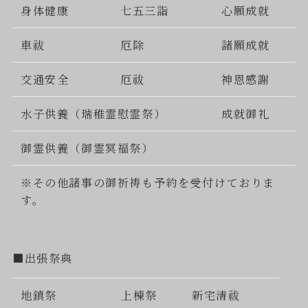
身体健康
七五三詣
心願成就
車祓
厄除
諸願成就
交通安全
厄祓
神恩感謝
水子供養（瑞稚霊慰霊祭）
成就御礼
御霊供養（御霊冥福祭）
※その他諸事の御祈祷も予約を受付けておりま
す。
■出張祭典
地鎮祭
上棟祭
新宅清祓