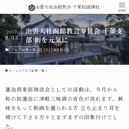
MENU
出雲大社函館教会奉賛会 千葉支
2017
8/03
部 街を元気に
ブログ記事一覧
2017年8月3日
ホーム
ブログ記事一覧
蓮池倶楽部商店会としての活動は、今月から
和の街蓮池に津軽三味線の音色が流れます。興
味をもって動画を撮られる方 立ち止まり耳を
傾けて下さる方々とまずまずの印象付けでし
た。