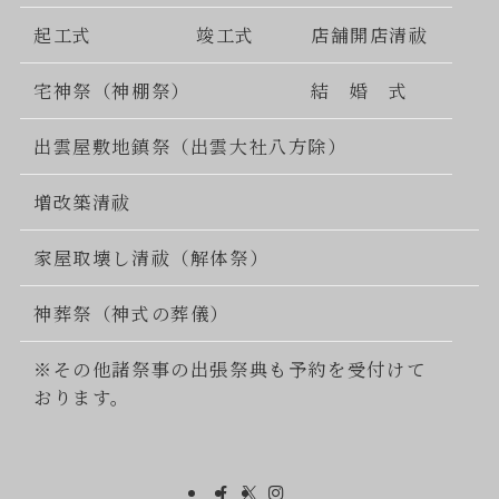
起工式
竣工式
店舗開店清祓
宅神祭（神棚祭）
結 婚 式
出雲屋敷地鎮祭（出雲大社八方除）
増改築清祓
家屋取壊し清祓（解体祭）
神葬祭（神式の葬儀）
※その他諸祭事の出張祭典も予約を受付けて
おります。