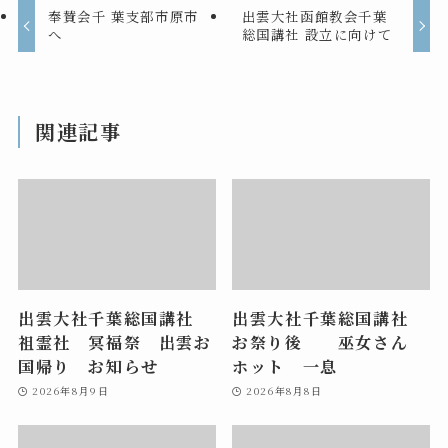
奉賛会千 葉支部市原市
出雲大社函館教会千葉
へ
総国講社 設立に向けて
関連記事
出雲大社千葉総国講社
出雲大社千葉総国講社
祖霊社 冥福祭 出雲お
お祭り後 巫女さん
国帰り お知らせ
ホット 一息
2026年8月9日
2026年8月8日