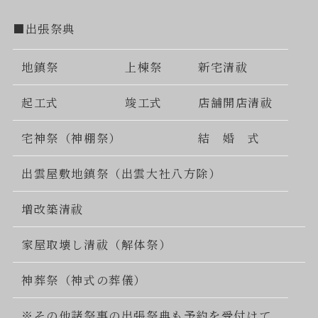
■出張祭典
地鎮祭
上棟祭
新宅清祓
起工式
竣工式
店舗開店清祓
宅神祭（神棚祭）
結 婚 式
出雲屋敷地鎮祭（出雲大社八方除）
増改築清祓
家屋取壊し清祓（解体祭）
神葬祭（神式の葬儀）
※その他諸祭事の出張祭典も予約を受付けて