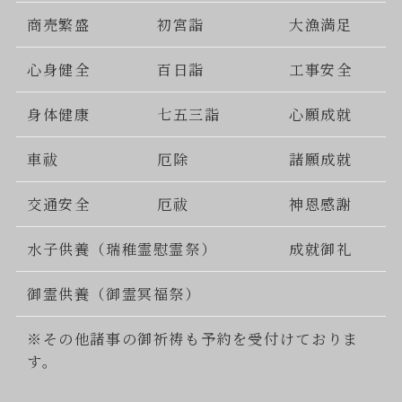
商売繁盛
初宮詣
大漁満足
心身健全
百日詣
工事安全
身体健康
七五三詣
心願成就
車祓
厄除
諸願成就
交通安全
厄祓
神恩感謝
水子供養（瑞稚霊慰霊祭）
成就御礼
御霊供養（御霊冥福祭）
※その他諸事の御祈祷も予約を受付けておりま
す。