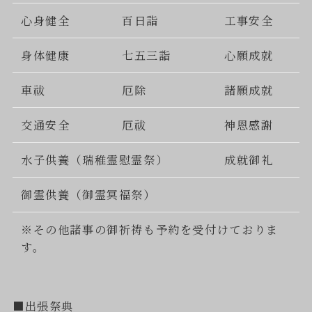
心身健全
百日詣
工事安全
身体健康
七五三詣
心願成就
車祓
厄除
諸願成就
交通安全
厄祓
神恩感謝
水子供養（瑞稚霊慰霊祭）
成就御礼
御霊供養（御霊冥福祭）
※その他諸事の御祈祷も予約を受付けておりま
す。
■出張祭典