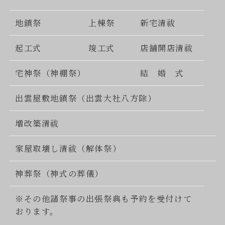
地鎮祭
上棟祭
新宅清祓
起工式
竣工式
店舗開店清祓
宅神祭（神棚祭）
結 婚 式
出雲屋敷地鎮祭（出雲大社八方除）
増改築清祓
家屋取壊し清祓（解体祭）
神葬祭（神式の葬儀）
※その他諸祭事の出張祭典も予約を受付けて
おります。