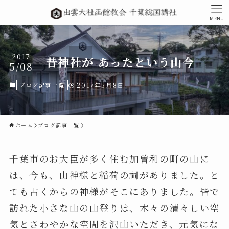
MENU
2017
昔神社が あったという山今
5/08
ブログ記事一覧
2017年5月8日
ホーム
ブログ記事一覧
千葉市のお大臣が多く住む加曽利の町の山に
は、今も、山神様と稲荷の祠がありました。と
ても古くからの神様がそこにありました。皆で
訪れた小さな山の山登りは、木々の清々しい空
気とさわやかな空間を沢山いただき、元気にな